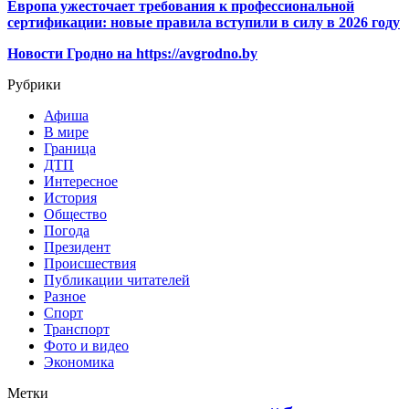
Европа ужесточает требования к профессиональной
сертификации: новые правила вступили в силу в 2026 году
Новости Гродно на https://avgrodno.by
Рубрики
Афиша
В мире
Граница
ДТП
Интересное
История
Общество
Погода
Президент
Происшествия
Публикации читателей
Разное
Спорт
Транспорт
Фото и видео
Экономика
Метки