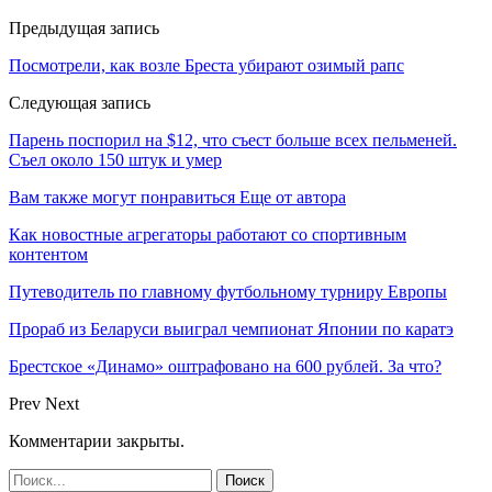
Предыдущая запись
Посмотрели, как возле Бреста убирают озимый рапс
Следующая запись
Парень поспорил на $12, что съест больше всех пельменей.
Съел около 150 штук и умер
Вам также могут понравиться
Еще от автора
Как новостные агрегаторы работают со спортивным
контентом
Путеводитель по главному футбольному турниру Европы
Прораб из Беларуси выиграл чемпионат Японии по каратэ
Брестское «Динамо» оштрафовано на 600 рублей. За что?
Prev
Next
Комментарии закрыты.