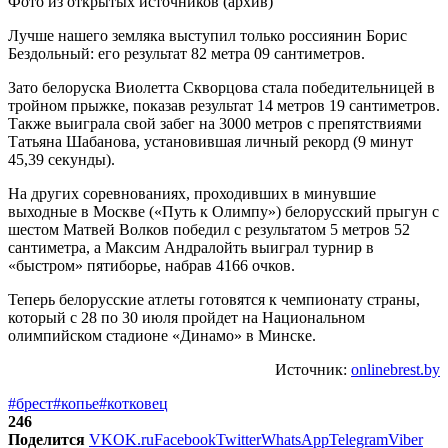
Фото из открытых источников (архив)
Лучше нашего земляка выступил только россиянин Борис
Бездольный: его результат 82 метра 09 сантиметров.
Зато белоруска Виолетта Скворцова стала победительницей в
тройном прыжке, показав результат 14 метров 19 сантиметров.
Также выиграла свой забег на 3000 метров с препятствиями
Татьяна Шабанова, установившая личный рекорд (9 минут
45,39 секунды).
На других соревнованиях, проходивших в минувшие
выходные в Москве («Путь к Олимпу») белорусский прыгун с
шестом Матвей Волков победил с результатом 5 метров 52
сантиметра, а Максим Андралойть выиграл турнир в
«быстром» пятиборье, набрав 4166 очков.
Теперь белорусские атлеты готовятся к чемпионату страны,
который с 28 по 30 июля пройдет на Национальном
олимпийском стадионе «Динамо» в Минске.
Источник:
onlinebrest.by
#брест
#копье
#котковец
246
Поделится
VK
OK.ru
Facebook
Twitter
WhatsApp
Telegram
Viber