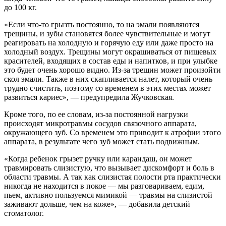
до 100 кг.
«Если что-то грызть постоянно, то на эмали появляются
трещины, и зубы становятся более чувствительные и могут
реагировать на холодную и горячую еду или даже просто на
холодный воздух. Трещины могут окрашиваться от пищевых
красителей, входящих в состав еды и напитков, и при улыбке
это будет очень хорошо видно. Из-за трещин может произойти
скол эмали. Также в них скапливается налет, который очень
трудно счистить, поэтому со временем в этих местах может
развиться кариес», — предупредила Жучковская.
Кроме того, по ее словам, из-за постоянной нагрузки
происходят микротравмы сосудов связочного аппарата,
окружающего зуб. Со временем это приводит к атрофии этого
аппарата, в результате чего зуб может стать подвижным.
«Когда ребенок грызет ручку или карандаш, он может
травмировать слизистую, что вызывает дискомфорт и боль в
области травмы. А так как слизистая полости рта практически
никогда не находится в покое — мы разговариваем, едим,
пьем, активно пользуемся мимикой — травмы на слизистой
заживают дольше, чем на коже», — добавила детский
стоматолог.