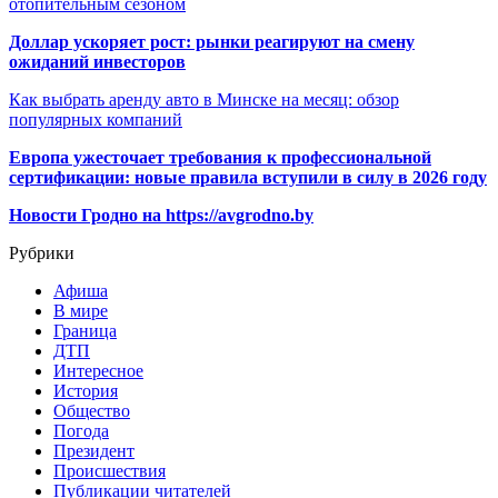
отопительным сезоном
Доллар ускоряет рост: рынки реагируют на смену
ожиданий инвесторов
Как выбрать аренду авто в Минске на месяц: обзор
популярных компаний
Европа ужесточает требования к профессиональной
сертификации: новые правила вступили в силу в 2026 году
Новости Гродно на https://avgrodno.by
Рубрики
Афиша
В мире
Граница
ДТП
Интересное
История
Общество
Погода
Президент
Происшествия
Публикации читателей