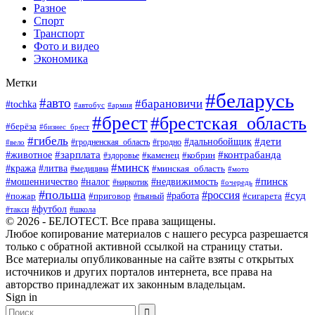
Разное
Спорт
Транспорт
Фото и видео
Экономика
Метки
#беларусь
#авто
#барановичи
#tochka
#автобус
#армия
#брест
#брестская_область
#берёза
#бизнес_брест
#гибель
#дети
#дальнобойщик
#гродно
#вело
#гродненская_область
#зарплата
#животное
#контрабанда
#каменец
#кобрин
#здоровье
#минск
#кража
#литва
#минская_область
#медицина
#мото
#мошенничество
#недвижимость
#пинск
#налог
#наркотик
#очередь
#польша
#россия
#работа
#суд
#пожар
#приговор
#пьяный
#сигарета
#футбол
#школа
#такси
© 2026 - БЕЛОТЕСТ. Все права защищены.
Любое копирование материалов с нашего ресурса разрешается
только с обратной активной ссылкой на страницу статьи.
Все материалы опубликованные на сайте взяты с открытых
источников и других порталов интернета, все права на
авторство принадлежат их законным владельцам.
Sign in