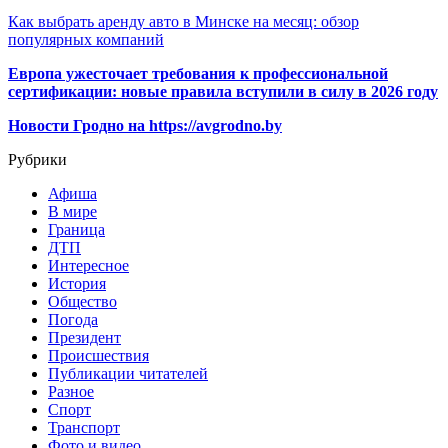
Как выбрать аренду авто в Минске на месяц: обзор
популярных компаний
Европа ужесточает требования к профессиональной
сертификации: новые правила вступили в силу в 2026 году
Новости Гродно на https://avgrodno.by
Рубрики
Афиша
В мире
Граница
ДТП
Интересное
История
Общество
Погода
Президент
Происшествия
Публикации читателей
Разное
Спорт
Транспорт
Фото и видео