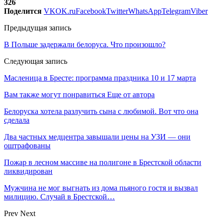
326
Поделится
VK
OK.ru
Facebook
Twitter
WhatsApp
Telegram
Viber
Предыдущая запись
В Польше задержали белоруса. Что произошло?
Следующая запись
Масленица в Бресте: программа праздника 10 и 17 марта
Вам также могут понравиться
Еще от автора
Белоруска хотела разлучить сына с любимой. Вот что она
сделала
Два частных медцентра завышали цены на УЗИ — они
оштрафованы
Пожар в лесном массиве на полигоне в Брестской области
ликвидирован
Мужчина не мог выгнать из дома пьяного гостя и вызвал
милицию. Случай в Брестской…
Prev
Next