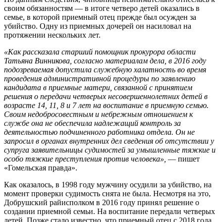
своим обязанностям — в итоге четверо детей оказались в
семье, в которой приемный отец прежде был осужден за
убийство. Одну из приемных дочерей он насиловал на
протяжении нескольких лет.
«Как рассказала старший помощник прокурора области
Татьяна Винникова, согласно материалам дела, в 2016 году
подозреваемая допустила служебную халатность во время
проведения административной процедуры по заявлению
кандидата в приемные матери, связанной с принятием
решения о передачи четверых несовершеннолетних детей в
возрасте 14, 11, 8 и 7 лет на воспитание в приемную семью.
Своим недобросовестным и небрежным отношением к
службе она не обеспечила надлежащий контроль за
деятельностью подчиненного работника отдела. Он не
запросил в органах внутренних дел сведения об отсутствии у
супруга заявительницы судимостей за умышленные тяжкие и
особо тяжкие преступления против человека»,
— пишет
«Гомельская правда».
Как оказалось, в 1998 году мужчину осудили за убийство, на
момент проверки судимость снята не была. Несмотря на это,
Добрушский райисполком в 2016 году принял решение о
создании приемной семьи. На воспитание передали четверых
детей. Позже стало известно, что приемный отец с 2018 года