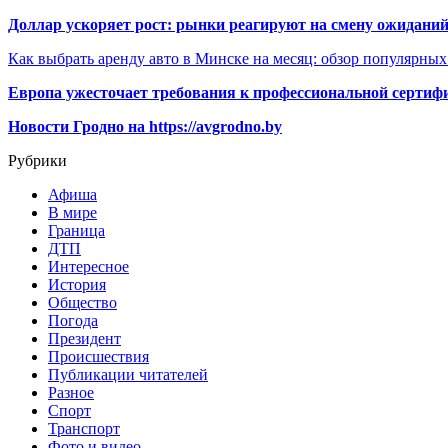
Доллар ускоряет рост: рынки реагируют на смену ожиданий
Как выбрать аренду авто в Минске на месяц: обзор популярны
Европа ужесточает требования к профессиональной сертифи
Новости Гродно на https://avgrodno.by
Рубрики
Афиша
В мире
Граница
ДТП
Интересное
История
Общество
Погода
Президент
Происшествия
Публикации читателей
Разное
Спорт
Транспорт
Фото и видео