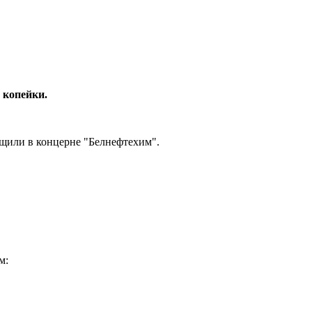
 копейки.
щили в концерне "Белнефтехим".
м: