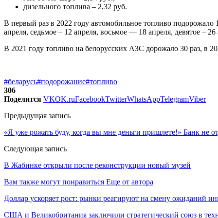
дизельного топлива – 2,32 руб.
В первый раз в 2022 году автомобильное топливо подорожало 1 м
апреля, седьмое – 12 апреля, восьмое — 18 апреля, девятое – 26
В 2021 году топливо на белорусских АЗС дорожало 30 раз, в 202
#беларусь
#подорожание
#топливо
306
Поделится
VK
OK.ru
Facebook
Twitter
WhatsApp
Telegram
Viber
Предыдущая запись
«Я уже рожать буду, когда вы мне деньги пришлете!» Банк не 
Следующая запись
В Жабинке открыли после реконструкции новый музей
Вам также могут понравиться
Еще от автора
Доллар ускоряет рост: рынки реагируют на смену ожиданий ин
США и Великобритания заключили стратегический союз в техн