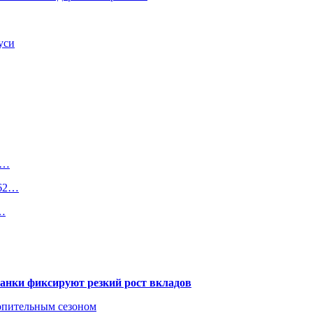
уси
а…
362…
з…
банки фиксируют резкий рост вкладов
топительным сезоном