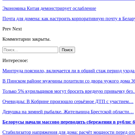
Экономика Китая демонстрирует ослабление
Почта для домена: как настроить корпоративную почту в Белар
Prev
Next
Комментарии закрыты.
Интересное:
Минтруда пояснило, включается ли в общий стаж период уход
В Пинском районе мужчины похитили со двора чужого дома 
Только 5% курильщиков могут бросить вредную привычку бе
Очевидцы: В Кобрине произошло серьёзное ДТП с участием…
Девушка на зимней рыбалке. Жительница Брестской области…
Белорусы начали массово переводить сбережения в рубли: 
Стабилизатор напряжения для дома: расчёт мощности перед о