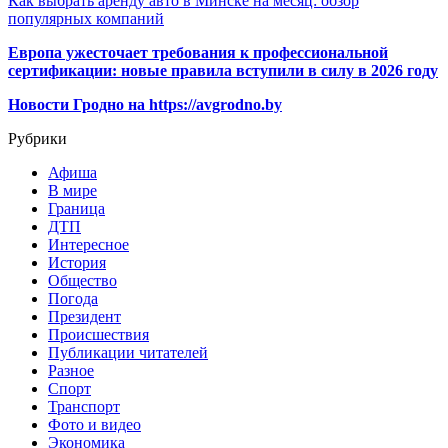
Как выбрать аренду авто в Минске на месяц: обзор
популярных компаний
Европа ужесточает требования к профессиональной
сертификации: новые правила вступили в силу в 2026 году
Новости Гродно на https://avgrodno.by
Рубрики
Афиша
В мире
Граница
ДТП
Интересное
История
Общество
Погода
Президент
Происшествия
Публикации читателей
Разное
Спорт
Транспорт
Фото и видео
Экономика