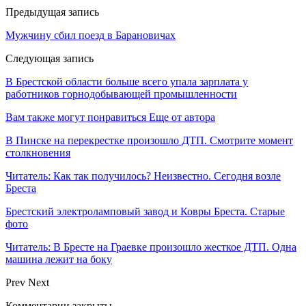
Предыдущая запись
Мужчину сбил поезд в Барановичах
Следующая запись
В Брестской области больше всего упала зарплата у
работников горнодобывающей промышленности
Вам также могут понравиться
Еще от автора
В Пинске на перекрестке произошло ДТП. Смотрите момент
столкновения
Читатель: Как так получилось? Неизвестно. Сегодня возле
Бреста
Брестский электроламповый завод и Ковры Бреста. Старые
фото
Читатель: В Бресте на Граевке произошло жесткое ДТП. Одна
машина лежит на боку
Prev
Next
Комментарии закрыты.