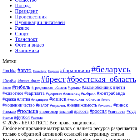
Погода
Президент
Происшествия
Публикации читателей
Разное
Спорт
Транспорт
Фото и видео
Экономика
Метки
#беларусь
#авто
#барановичи
#tochka
#автобус
#армия
#брест
#брестская_область
#берёза
#бизнес_брест
#гибель
#дети
#дальнобойщик
#гродно
#вело
#гродненская_область
#зарплата
#животное
#контрабанда
#каменец
#кобрин
#здоровье
#минск
#кража
#литва
#минская_область
#медицина
#мото
#мошенничество
#недвижимость
#пинск
#налог
#наркотик
#очередь
#польша
#россия
#работа
#суд
#пожар
#приговор
#пьяный
#сигарета
#футбол
#школа
#такси
© 2026 - БЕЛОТЕСТ. Все права защищены.
Любое копирование материалов с нашего ресурса разрешается
только с обратной активной ссылкой на страницу статьи.
Все материалы опубликованные на сайте взяты с открытых