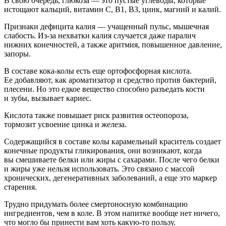
В свою очередь, глюкоза — это пустые углеводы, которые
истощают кальций, витамин С, В1, В3, цинк, магний и калий.
Признаки дефицита калия — учащенный пульс, мышечная
слабость. Из-за нехватки калия случается даже паралич
нижних конечностей, а также аритмия, повышенное давление,
запоры.
В составе кока-колы есть еще ортофосфорная кислота.
Ее добавляют, как ароматизатор и средство против бактерий,
плесени. Но это едкое вещество способно разъедать кости
и зубы, вызывает кариес.
Кислота также повышает риск развития остеопороза,
тормозит усвоение цинка и железа.
Содержащийся в составе колы карамельный краситель создает
конечные продукты гликирования, они возникают, когда
вы смешиваете белки или жиры с сахарами. После чего белки
и жиры уже нельзя использовать. Это связано с массой
хронических, дегенеративных заболеваний, а еще это маркер
старения.
Трудно придумать более смертоносную комбинацию
ингредиентов, чем в коле. В этом напитке вообще нет ничего,
что могло бы принести вам хоть какую-то пользу.