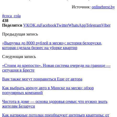
Источник:
onlinebrest.by
#coca_cola
438
Поделится
VK
OK.ru
Facebook
Twitter
WhatsApp
Telegram
Viber
Предыдущая запись
«Выручка до 8000 рублей в месяц»: история белоруски,
которая сделала бизнес на уборке квартир
Следующая запись
«Стоим до крепости». Новая система очереди на границе —
ситуация в Бресте
Вам также могут понравиться
Еще от автора
Как выбрать аренду авто в Минске на месяц: обзор
популярных компаний
Чистота в доме — основа здоровья семьи: что нужно знать
жителям Беларуси
Как натяжные потолки преобразуют интерьер квартиры: от