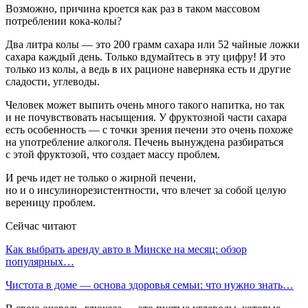
Возможно, причина кроется как раз в таком массовом
потреблении кока-колы?
Два литра колы — это 200 грамм сахара или 52 чайные ложки
сахара каждый день. Только вдумайтесь в эту цифру! И это
только из колы, а ведь в их рационе наверняка есть и другие
сладости, углеводы.
Человек может выпить очень много такого напитка, но так
и не почувствовать насыщения. У фруктозной части сахара
есть особенность — с точки зрения печени это очень похоже
на употребление алкоголя. Печень вынуждена разбираться
с этой фруктозой, что создает массу проблем.
И речь идет не только о жирной печени,
но и о инсулинорезистентности, что влечет за собой целую
вереницу проблем.
Сейчас читают
Как выбрать аренду авто в Минске на месяц: обзор
популярных…
Чистота в доме — основа здоровья семьи: что нужно знать…