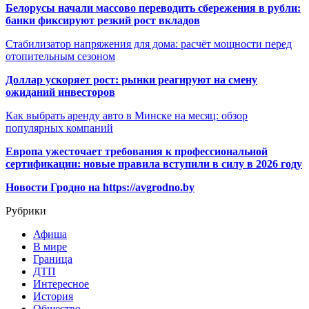
Белорусы начали массово переводить сбережения в рубли:
банки фиксируют резкий рост вкладов
Стабилизатор напряжения для дома: расчёт мощности перед
отопительным сезоном
Доллар ускоряет рост: рынки реагируют на смену
ожиданий инвесторов
Как выбрать аренду авто в Минске на месяц: обзор
популярных компаний
Европа ужесточает требования к профессиональной
сертификации: новые правила вступили в силу в 2026 году
Новости Гродно на https://avgrodno.by
Рубрики
Афиша
В мире
Граница
ДТП
Интересное
История
Общество