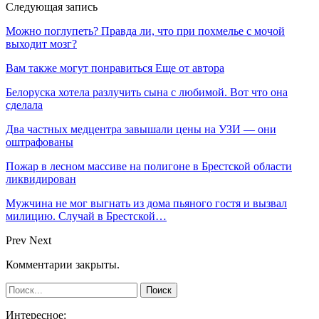
Следующая запись
Можно поглупеть? Правда ли, что при похмелье с мочой
выходит мозг?
Вам также могут понравиться
Еще от автора
Белоруска хотела разлучить сына с любимой. Вот что она
сделала
Два частных медцентра завышали цены на УЗИ — они
оштрафованы
Пожар в лесном массиве на полигоне в Брестской области
ликвидирован
Мужчина не мог выгнать из дома пьяного гостя и вызвал
милицию. Случай в Брестской…
Prev
Next
Комментарии закрыты.
Интересное: