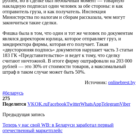
рублей, но в сделке был необычный момент — товарную
накладную подписал один человек за обе стороны: и как
отправитель груза, и как получатель. Инспекция
Министерства по налогам и сборам рассказала, чем могут
закончиться такие сделки.
Фишка была в том, что один и тот же человек по документам
являлся директором юрлица, которое отправляет груз, и
замдиректора фирмы, которая его получает. Такая
«двусторонняя подпись» документов нарушает часть 3 статьи
183 ГК «Представительство» и ведет к тому, что сделку
считают ничтожной. В итоге фирму оштрафовали на 203 000
рублей — это 30% от стоимости товаров, а максимальный
штраф в таком случае может быть 50%.
Источник:
onlinebrest.by
#беларусь
275
Поделится
VK
OK.ru
Facebook
Twitter
WhatsApp
Telegram
Viber
Предыдущая запись
Теперь у нас свой WB: в Беларуси заработал первый
отечественный маркетплейс