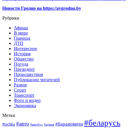
Новости Гродно на https://avgrodno.by
Рубрики
Афиша
В мире
Граница
ДТП
Интересное
История
Общество
Погода
Президент
Происшествия
Публикации читателей
Разное
Спорт
Транспорт
Фото и видео
Экономика
Метки
#беларусь
#авто
#барановичи
#tochka
#автобус
#армия