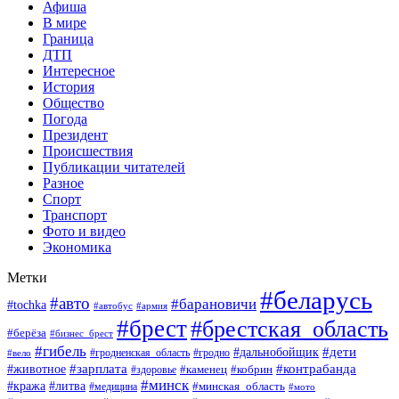
Афиша
В мире
Граница
ДТП
Интересное
История
Общество
Погода
Президент
Происшествия
Публикации читателей
Разное
Спорт
Транспорт
Фото и видео
Экономика
Метки
#беларусь
#авто
#барановичи
#tochka
#автобус
#армия
#брест
#брестская_область
#берёза
#бизнес_брест
#гибель
#дети
#дальнобойщик
#гродно
#вело
#гродненская_область
#зарплата
#животное
#контрабанда
#каменец
#кобрин
#здоровье
#минск
#кража
#литва
#минская_область
#медицина
#мото