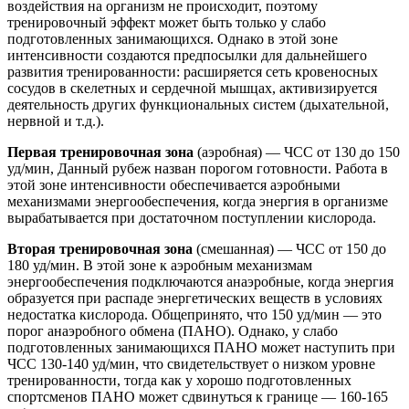
воздействия на организм не происходит, поэтому
тренировочный эффект может быть только у слабо
подготовленных занимающихся. Однако в этой зоне
интенсивности создаются предпосылки для дальнейшего
развития тренированности: расширяется сеть кровеносных
сосудов в скелетных и сердечной мышцах, активизируется
деятельность других функциональных систем (дыхательной,
нервной и т.д.).
Первая тренировочная зона
(аэробная) — ЧСС от 130 до 150
уд/мин, Данный рубеж назван порогом готовности. Работа в
этой зоне интенсивности обеспечивается аэробными
механизмами энергообеспечения, когда энергия в организме
вырабатывается при достаточном поступлении кислорода.
Вторая тренировочная зона
(смешанная) — ЧСС от 150 до
180 уд/мин. В этой зоне к аэробным механизмам
энергообеспечения подключаются анаэробные, когда энергия
образуется при распаде энергетических веществ в условиях
недостатка кислорода. Общепринято, что 150 уд/мин — это
порог анаэробного обмена (ПАНО). Однако, у слабо
подготовленных занимающихся ПАНО может наступить при
ЧСС 130-140 уд/мин, что свидетельствует о низком уровне
тренированности, тогда как у хорошо подготовленных
спортсменов ПАНО может сдвинуться к границе — 160-165