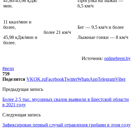
41,80-45,98 кДж/
Прогулка на лыжах —
мин.
6,5 км/ч
11 ккал/мин и
более,
Бег — 9,5 км/ч и более
более 21 км/ч
45,98 кДж/мин и
Лыжные гонки — 8 км/ч
более.
Источник:
onlinebrest.by
#вело
759
Поделится
VK
OK.ru
Facebook
Twitter
WhatsApp
Telegram
Viber
Предыдущая запись
Более 2,5 тыс. мусорных свалок выявили в Брестской области
в 2021 году
Следующая запись
Зафиксирован первый случай отравления грибами в этом году