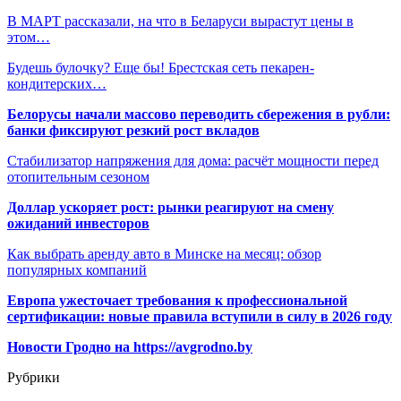
В МАРТ рассказали, на что в Беларуси вырастут цены в
этом…
Будешь булочку? Еще бы! Брестская сеть пекарен-
кондитерских…
Белорусы начали массово переводить сбережения в рубли:
банки фиксируют резкий рост вкладов
Стабилизатор напряжения для дома: расчёт мощности перед
отопительным сезоном
Доллар ускоряет рост: рынки реагируют на смену
ожиданий инвесторов
Как выбрать аренду авто в Минске на месяц: обзор
популярных компаний
Европа ужесточает требования к профессиональной
сертификации: новые правила вступили в силу в 2026 году
Новости Гродно на https://avgrodno.by
Рубрики