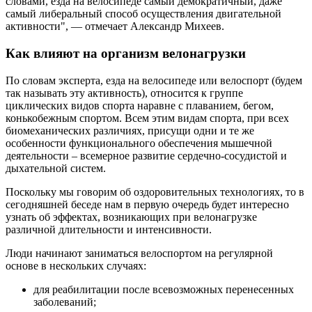
словами, езда на велосипеде самый демократичный, даже
самый либеральный способ осуществления двигательной
активности", — отмечает Александр Михеев.
Как влияют на организм велонагрузки
По словам эксперта, езда на велосипеде или велоспорт (будем
так называть эту активность), относится к группе
циклических видов спорта наравне с плаванием, бегом,
конькобежным спортом. Всем этим видам спорта, при всех
биомеханических различиях, присущи одни и те же
особенности функционального обеспечения мышечной
деятельности – всемерное развитие сердечно-сосудистой и
дыхательной систем.
Поскольку мы говорим об оздоровительных технологиях, то в
сегодняшней беседе нам в первую очередь будет интересно
узнать об эффектах, возникающих при велонагрузке
различной длительности и интенсивности.
Люди начинают заниматься велоспортом на регулярной
основе в нескольких случаях:
для реабилитации после всевозможных перенесенных
заболеваний;