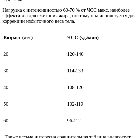
Нагрузка с интенсивностью 60-70 % от ЧСС макс. наиболее
эффективна для сжигания жира, поэтому она используется для
коррекции избыточного веса тела.
Возраст (лет)
ЧСС (уд./мин)
20
120-140
30
114-133
40
108-126
50
102-119
60
96-112
"Также весьма интересна сравнительная таблица энерготрат