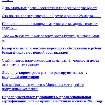
День открытых дверей состоится в городском парке Бреста
Отключения электроэнергии в Бресте и районе 28 марта —…
Поликлиники и больницы в мартовские выходные изменят
график…
Торг — неуместен! Как белорус хотел купить дешёвую Audi,
и…
Белорусы начали массово переводить сбережения в рубли:
банки фиксируют резкий рост вкладов
Стабилизатор напряжения для дома: расчёт мощности перед
отопительным сезоном
Доллар ускоряет рост: рынки реагируют на смену
ожиданий инвесторов
Как выбрать аренду авто в Минске на месяц: обзор
популярных компаний
Европа ужесточает требования к профессиональной
сертификации: новые правила вступили в силу в 2026 году