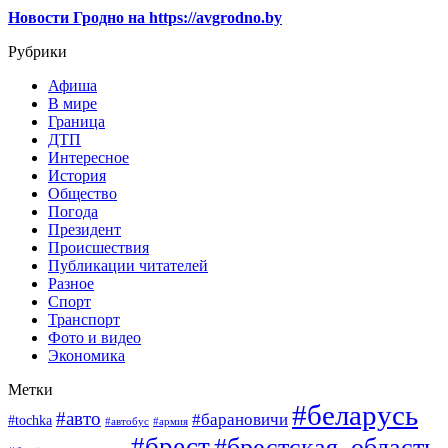
Новости Гродно на https://avgrodno.by
Рубрики
Афиша
В мире
Граница
ДТП
Интересное
История
Общество
Погода
Президент
Происшествия
Публикации читателей
Разное
Спорт
Транспорт
Фото и видео
Экономика
Метки
#беларусь
#авто
#барановичи
#tochka
#автобус
#армия
#брест
#брестская_область