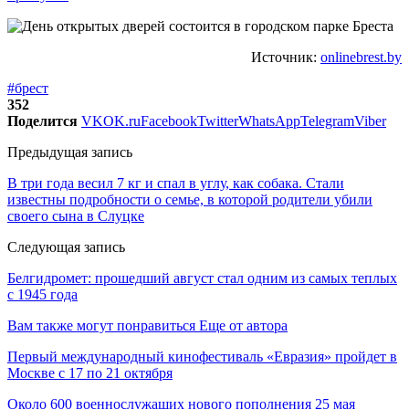
Источник:
onlinebrest.by
#брест
352
Поделится
VK
OK.ru
Facebook
Twitter
WhatsApp
Telegram
Viber
Предыдущая запись
В три года весил 7 кг и спал в углу, как собака. Стали
известны подробности о семье, в которой родители убили
своего сына в Слуцке
Следующая запись
Белгидромет: прошедший август стал одним из самых теплых
с 1945 года
Вам также могут понравиться
Еще от автора
Первый международный кинофестиваль «Евразия» пройдет в
Москве с 17 по 21 октября
Около 600 военнослужащих нового пополнения 25 мая