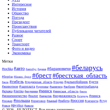
Интересное
История
Общество
Погода
Президент
Происшествия
Публикации читателей
Разное
Спорт
Транспорт
Фото и видео
Экономика
Метки
#беларусь
#авто
#барановичи
#tochka
#автобус
#армия
#брест
#брестская_область
#берёза
#бизнес_брест
#гибель
#дети
#дальнобойщик
#гродно
#вело
#гродненская_область
#зарплата
#животное
#контрабанда
#каменец
#кобрин
#здоровье
#минск
#кража
#литва
#минская_область
#медицина
#мото
#мошенничество
#недвижимость
#пинск
#налог
#наркотик
#очередь
#польша
#россия
#работа
#суд
#пожар
#приговор
#пьяный
#сигарета
#футбол
#школа
#такси
© 2026 - БЕЛОТЕСТ. Все права защищены.