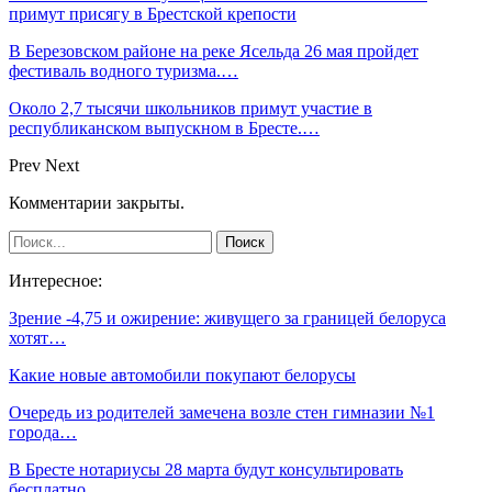
примут присягу в Брестской крепости
В Березовском районе на реке Ясельда 26 мая пройдет
фестиваль водного туризма.…
Около 2,7 тысячи школьников примут участие в
республиканском выпускном в Бресте.…
Prev
Next
Комментарии закрыты.
Интересное:
Зрение -4,75 и ожирение: живущего за границей белоруса
хотят…
Какие новые автомобили покупают белорусы
Очередь из родителей замечена возле стен гимназии №1
города…
В Бресте нотариусы 28 марта будут консультировать
бесплатно