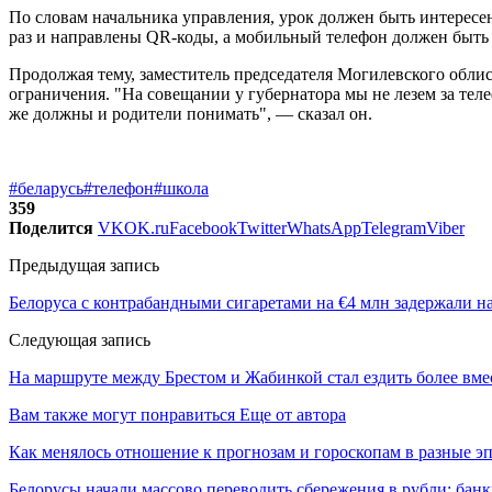
По словам начальника управления, урок должен быть интересен
раз и направлены QR-коды, а мобильный телефон должен быть 
Продолжая тему, заместитель председателя Могилевского облис
ограничения. "На совещании у губернатора мы не лезем за теле
же должны и родители понимать", — сказал он.
#беларусь
#телефон
#школа
359
Поделится
VK
OK.ru
Facebook
Twitter
WhatsApp
Telegram
Viber
Предыдущая запись
Белоруса с контрабандными сигаретами на €4 млн задержали н
Следующая запись
На маршруте между Брестом и Жабинкой стал ездить более вме
Вам также могут понравиться
Еще от автора
Как менялось отношение к прогнозам и гороскопам в разные э
Белорусы начали массово переводить сбережения в рубли: ба