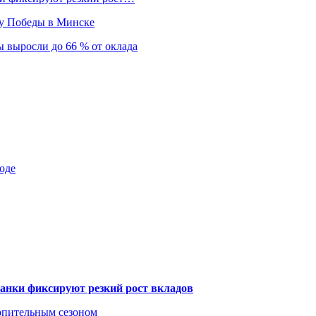
ту Победы в Минске
 выросли до 66 % от оклада
оде
банки фиксируют резкий рост вкладов
топительным сезоном