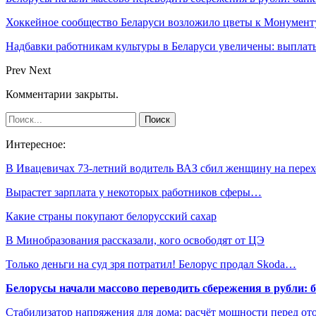
Хоккейное сообщество Беларуси возложило цветы к Монумен
Надбавки работникам культуры в Беларуси увеличены: выплаты
Prev
Next
Комментарии закрыты.
Интересное:
В Ивацевичах 73-летний водитель ВАЗ сбил женщину на перех
Вырастет зарплата у некоторых работников сферы…
Какие страны покупают белорусский сахар
В Минобразования рассказали, кого освободят от ЦЭ
Только деньги на суд зря потратил! Белорус продал Skoda…
Белорусы начали массово переводить сбережения в рубли: 
Стабилизатор напряжения для дома: расчёт мощности перед о