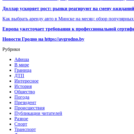
Доллар ускоряет рост: рынки реагируют на смену ожиданий
Как выбрать аренду авто в Минске на месяц: обзор популярны
Европа ужесточает требования к профессиональной сертифи
Новости Гродно на https://avgrodno.by
Рубрики
Афиша
В мире
Граница
ДТП
Интересное
История
Общество
Погода
Президент
Происшествия
Публикации читателей
Разное
Спорт
Транспорт