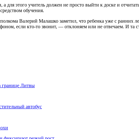
, а для этого учитель должен не просто выйти к доске и отчита
средством обучения.
полкома Валерий Малашко заметил, что ребенка уже с ранних лет
фоном, если кто-то звонит, — отклоняем или не отвечаем. И та с
а границе Литвы
стительный автобус
похи
нки фиксируют резкий рост…