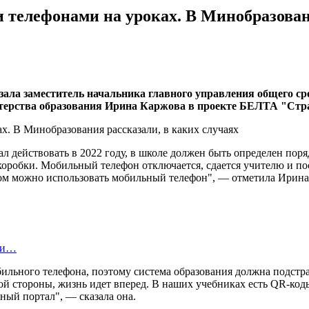
телефонами на уроках. В Минобразовани
зала заместитель начальника главного управления общего ср
терства образования Ирина Каржова в проекте БЕЛТА "Стра
ал действовать в 2022 году, в школе должен быть определен по
коробки. Мобильный телефон отключается, сдается учителю и по
разом можно использовать мобильный телефон", — отметила Ирин
нки…
обильного телефона, поэтому система образования должна подстр
гой стороны, жизнь идет вперед. В наших учебниках есть QR-ко
ый портал", — сказала она.