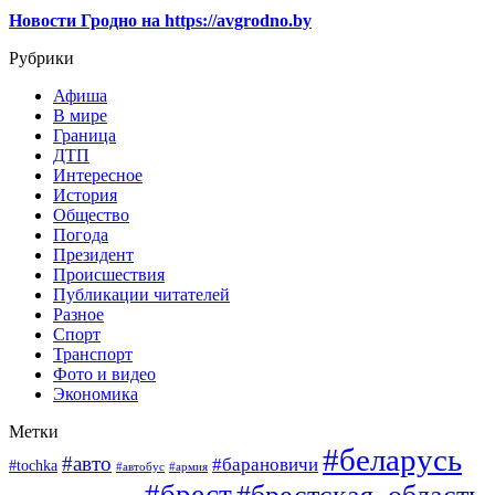
Новости Гродно на https://avgrodno.by
Рубрики
Афиша
В мире
Граница
ДТП
Интересное
История
Общество
Погода
Президент
Происшествия
Публикации читателей
Разное
Спорт
Транспорт
Фото и видео
Экономика
Метки
#беларусь
#авто
#барановичи
#tochka
#автобус
#армия