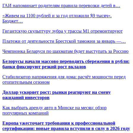
ГАИ напоминает родителям правила перевозки детей в…
«Живем на 1100 рублей и за год отложили $9 тысяч».
Бюджет…
Гигантскую скульптуру зубра у трассы М1 отремонтируют
Платежи от деятельности Брестской таможни за январь —…
Чемпионка Беларуси по шахматам будет выступать за Россию
Белорусы начали массово переводить сбережения в рубли:
банки фиксируют резкий рост вкладов
Стабилизатор напряжения для дома: расчёт мощности перед
отопительным сезоном
Доллар ускоряет рост: рынки реагируют на смену
ожиданий инвесторов
Как выбрать аренду авто в Минске на месяц: обзор
популярных компаний
Европа ужесточает требования к профессиональной
сертификации: новые правила вступили в силу в 2026 году