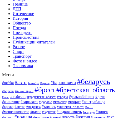
Граница
ДТП
Интересное
История
Общество
Погода
Президент
Происшествия
Публикации читателей
Разное
Спорт
Транспорт
Фото и видео
Экономика
Метки
#беларусь
#авто
#барановичи
#tochka
#автобус
#армия
#брест
#брестская_область
#берёза
#бизнес_брест
#гибель
#дети
#дальнобойщик
#гродно
#вело
#гродненская_область
#зарплата
#животное
#контрабанда
#каменец
#кобрин
#здоровье
#минск
#кража
#литва
#минская_область
#медицина
#мото
#мошенничество
#недвижимость
#пинск
#налог
#наркотик
#очередь
#польша
#россия
#работа
#суд
#пожар
#приговор
#пьяный
#сигарета