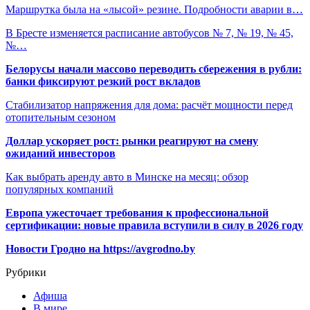
Маршрутка была на «лысой» резине. Подробности аварии в…
В Бресте изменяется расписание автобусов № 7, № 19, № 45,
№…
Белорусы начали массово переводить сбережения в рубли:
банки фиксируют резкий рост вкладов
Стабилизатор напряжения для дома: расчёт мощности перед
отопительным сезоном
Доллар ускоряет рост: рынки реагируют на смену
ожиданий инвесторов
Как выбрать аренду авто в Минске на месяц: обзор
популярных компаний
Европа ужесточает требования к профессиональной
сертификации: новые правила вступили в силу в 2026 году
Новости Гродно на https://avgrodno.by
Рубрики
Афиша
В мире