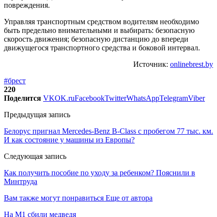
повреждения.
Управляя транспортным средством водителям необходимо
быть предельно внимательными и выбирать: безопасную
скорость движения; безопасную дистанцию до впереди
движущегося транспортного средства и боковой интервал.
Источник:
onlinebrest.by
#брест
220
Поделится
VK
OK.ru
Facebook
Twitter
WhatsApp
Telegram
Viber
Предыдущая запись
Белорус пригнал Mercedes-Benz B-Class с пробегом 77 тыс. км.
И как состояние у машины из Европы?
Следующая запись
Как получить пособие по уходу за ребенком? Пояснили в
Минтруда
Вам также могут понравиться
Еще от автора
На М1 сбили медведя