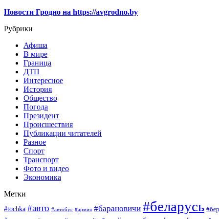
Новости Гродно на https://avgrodno.by
Рубрики
Афиша
В мире
Граница
ДТП
Интересное
История
Общество
Погода
Президент
Происшествия
Публикации читателей
Разное
Спорт
Транспорт
Фото и видео
Экономика
Метки
#беларусь
#авто
#барановичи
#tochka
#бер
#автобус
#армия