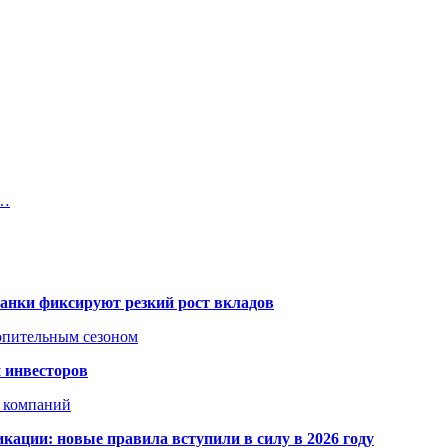
т…
банки фиксируют резкий рост вкладов
топительным сезоном
 инвесторов
х компаний
кации: новые правила вступили в силу в 2026 году