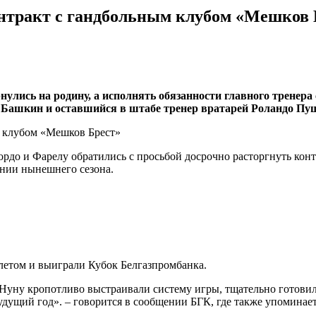
онтракт с гандбольным клубом «Мешков 
рнулись на родину, а исполнять обязанности главного трене
 Башкин и оставшийся в штабе тренер вратарей Роландо Пуш
ордо и Фарелу обратились с просьбой досрочно расторгнуть конт
ении нынешнего сезона.
етом и выиграли Кубок Белгазпромбанка.
 Нуну кропотливо выстраивали систему игры, тщательно готовил
ущий год». – говорится в сообщении БГК, где также упоминаетс