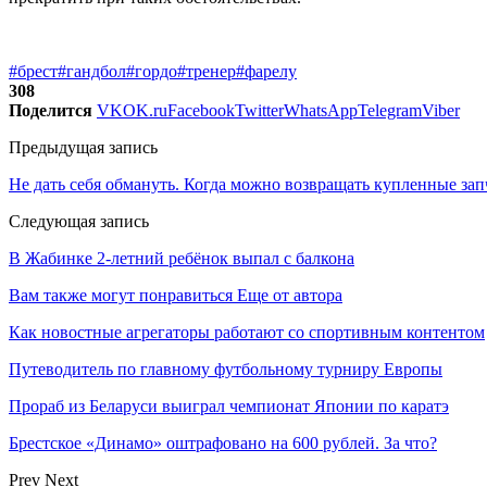
#брест
#гандбол
#гордо
#тренер
#фарелу
308
Поделится
VK
OK.ru
Facebook
Twitter
WhatsApp
Telegram
Viber
Предыдущая запись
Не дать себя обмануть. Когда можно возвращать купленные запч
Следующая запись
В Жабинке 2-летний ребёнок выпал с балкона
Вам также могут понравиться
Еще от автора
Как новостные агрегаторы работают со спортивным контентом
Путеводитель по главному футбольному турниру Европы
Прораб из Беларуси выиграл чемпионат Японии по каратэ
Брестское «Динамо» оштрафовано на 600 рублей. За что?
Prev
Next