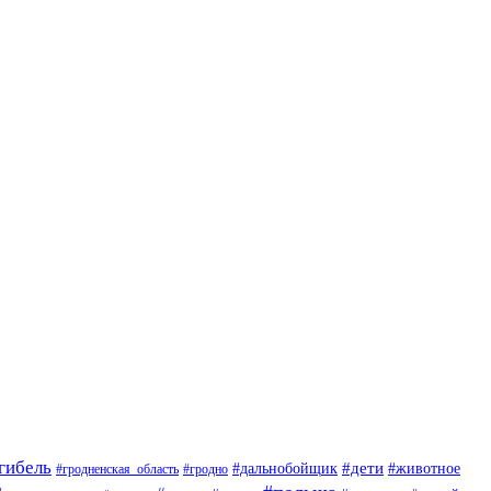
гибель
#дети
#животное
#дальнобойщик
#гродно
#гродненская_область