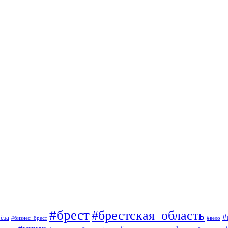
#брест
#брестская_область
#
ёза
#вело
#бизнес_брест