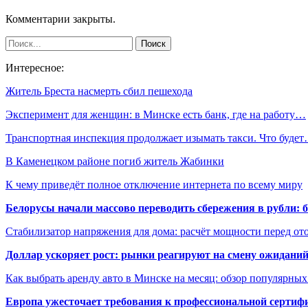
Комментарии закрыты.
Интересное:
Житель Бреста насмерть сбил пешехода
Эксперимент для женщин: в Минске есть банк, где на работу…
Транспортная инспекция продолжает изымать такси. Что буде
В Каменецком районе погиб житель Жабинки
К чему приведёт полное отключение интернета по всему миру
Белорусы начали массово переводить сбережения в рубли: 
Стабилизатор напряжения для дома: расчёт мощности перед о
Доллар ускоряет рост: рынки реагируют на смену ожиданий
Как выбрать аренду авто в Минске на месяц: обзор популярны
Европа ужесточает требования к профессиональной сертифи