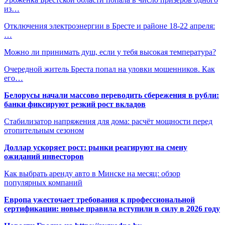
из…
Отключения электроэнергии в Бресте и районе 18-22 апреля:
…
Можно ли принимать душ, если у тебя высокая температура?
Очередной житель Бреста попал на уловки мошенников. Как
его…
Белорусы начали массово переводить сбережения в рубли:
банки фиксируют резкий рост вкладов
Стабилизатор напряжения для дома: расчёт мощности перед
отопительным сезоном
Доллар ускоряет рост: рынки реагируют на смену
ожиданий инвесторов
Как выбрать аренду авто в Минске на месяц: обзор
популярных компаний
Европа ужесточает требования к профессиональной
сертификации: новые правила вступили в силу в 2026 году