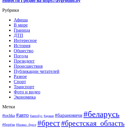
Новости Гродно на https://avgrodno.by
Рубрики
Афиша
В мире
Граница
ДТП
Интересное
История
Общество
Погода
Президент
Происшествия
Публикации читателей
Разное
Спорт
Транспорт
Фото и видео
Экономика
Метки
#беларусь
#авто
#барановичи
#tochka
#автобус
#армия
#брест
#брестская_область
#берёза
#бизнес_брест