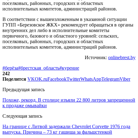
поселковых, районных, городских и областных
исполнительных комитетов, администраций районов.
В соответствии с вышеизложенным в указанной ситуации
ГУПП «Березовское ЖКХ» рекомендует обращаться в органы
внутренних дел либо в исполнительные комитеты
первичного, базового и областного уровней: сельских,
поселковых, районных, городских и областных
исполнительных комитетов, администраций районов.
Источник:
onlinebrest.by
#берёза
#брестская_область
#курение
242
Поделится
VK
OK.ru
Facebook
Twitter
WhatsApp
Telegram
Viber
Предыдущая запись
Похоже, рекорд. В столице изъяли 22 800 литров запрещенной
к продаже омывайки
Следующая запись
На границе с Литвой задержали Chevrolet Corvette 1976 года
выпуска. Причина – 73 кг гашиша за фальшстенкой