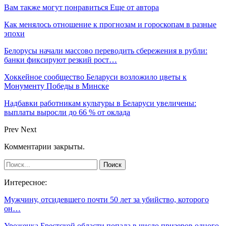
Вам также могут понравиться
Еще от автора
Как менялось отношение к прогнозам и гороскопам в разные
эпохи
Белорусы начали массово переводить сбережения в рубли:
банки фиксируют резкий рост…
Хоккейное сообщество Беларуси возложило цветы к
Монументу Победы в Минске
Надбавки работникам культуры в Беларуси увеличены:
выплаты выросли до 66 % от оклада
Prev
Next
Комментарии закрыты.
Интересное:
Мужчину, отсидевшего почти 50 лет за убийство, которого
он…
Уроженка Брестской области попала в число призеров одного