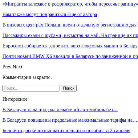
«Мигранты залезают в рефрижератор, чтобы пересечь границу».
Вам также могут понравиться
Еще от автора
В визовых центрах Польши ввели отдельную регистрацию для 
Пассажиры ехали с шубами, несмотря на май. На границе их п
Евросоюз собирается запретить ввоз люксовых машин в Белару
Почти новый BMW X6 ввозили в Беларусь по заниженной в пол
Prev
Next
Комментарии закрыты.
Интересное:
В Беларуси пара продала нерабочий автомобиль без…
В Беларуси повышены предельные максимальные тарифы на…
Белпочта досрочно выплатит пенсии и пособия за 25 апреля