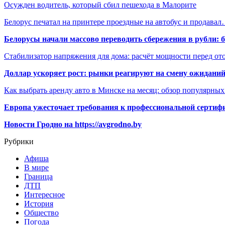
Осужден водитель, который сбил пешехода в Малорите
Белорус печатал на принтере проездные на автобус и продава
Белорусы начали массово переводить сбережения в рубли: 
Стабилизатор напряжения для дома: расчёт мощности перед о
Доллар ускоряет рост: рынки реагируют на смену ожиданий
Как выбрать аренду авто в Минске на месяц: обзор популярны
Европа ужесточает требования к профессиональной сертифи
Новости Гродно на https://avgrodno.by
Рубрики
Афиша
В мире
Граница
ДТП
Интересное
История
Общество
Погода