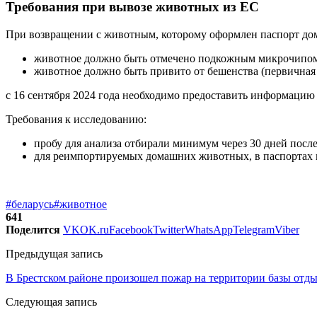
Требования при вывозе животных из ЕС
При возвращении с животным, которому оформлен паспорт до
животное должно быть отмечено подкожным микрочипом и
животное должно быть привито от бешенства (первичная в
с 16 сентября 2024 года необходимо предоставить информацию 
Требования к исследованию:
пробу для анализа отбирали минимум через 30 дней посл
для реимпортируемых домашних животных, в паспортах ко
#беларусь
#животное
641
Поделится
VK
OK.ru
Facebook
Twitter
WhatsApp
Telegram
Viber
Предыдущая запись
В Брестском районе произошел пожар на территории базы отд
Следующая запись