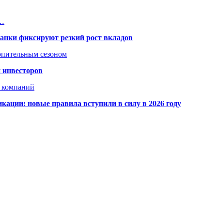
л…
банки фиксируют резкий рост вкладов
топительным сезоном
 инвесторов
х компаний
кации: новые правила вступили в силу в 2026 году