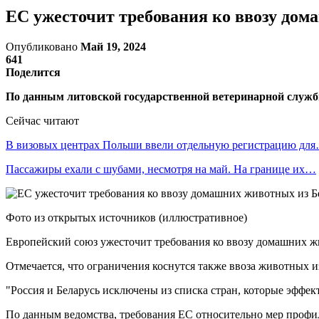
ЕС ужесточит требования ко ввозу дом
Опубликовано
Май 19, 2024
641
Поделится
По данным литовской государственной ветеринарной служб
Сейчас читают
В визовых центрах Польши ввели отдельную регистрацию дл
Пассажиры ехали с шубами, несмотря на май. На границе их…
Фото из открытых источников (иллюстративное)
Европейский союз ужесточит требования ко ввозу домашних жи
Отмечается, что ограничения коснутся также ввоза животных и
"Россия и Беларусь исключены из списка стран, которые эффек
По данным ведомства, требования ЕС относительно мер профил