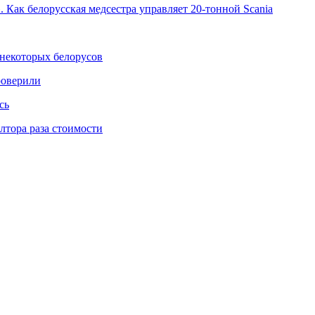
 Как белорусская медсестра управляет 20-тонной Scania
некоторых белорусов
роверили
сь
тора раза стоимости