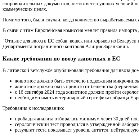
сопроводительных документов, несоответствующих условий п
коммерческих целях.
Помимо того, были случаи, когда количество вырабатываемых 
В связи с этим Европейская комиссия меняет правила импорта 
"Отныне для ввоза в ЕС собак, кошек или хорьков из Беларуси
Департамента пограничного контроля Алиция Заранкович.
Какие требования по ввозу животных в ЕС
В литовской ветслужбе опубликовали требования для ввоза д
животное должно быть отмечено подкожным микрочипом и
животное должно быть привито от бешенства (первичная в
с 16 сентября 2024 года животное должно пройти сероло
необходимо иметь ветеринарный сертификат образца Евр
Требования к исследованию:
проба для анализа отбиралась минимум через 30 дней пос
серологический тест проводился в утвержденной лаборат
результат теста показывает уровень антител, нейтрализу