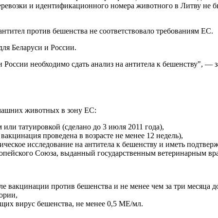
еревозки и идентификационного номера животного в Литву не
антител против бешенства не соответствовало требованиям ЕС.
для Беларуси и России.
 и России необходимо сдать анализ на антитела к бешенству", —
омашних животных в зону ЕС:
ли татуировкой (сделано до 3 июля 2011 года),
акцинация проведена в возрасте не менее 12 недель),
гическое исследование на антитела к бешенству и иметь подтве
опейского Союза, выданный государственным ветеринарным вра
ле вакцинации против бешенства и не менее чем за три месяца д
ории,
ющих вирус бешенства, не менее 0,5 МЕ/мл.