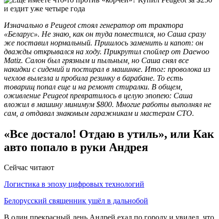
Изначально в Peugeot стоял генератор от трактора
«Беларус». Не знаю, как он туда поместился, но Саша сразу
же поставил нормальный. Пришлось заменить и капот: он
дважды открывался на ходу. Прикрутил спойлер от Daewoo
Matiz. Салон был грязным и пыльным, но Саша снял все
накидки с сидений и постирал в машинке. Итог: проволока из
чехлов вылезла и пробила резинку в барабане. То есть
товарищ попал еще и на ремонт стиралки. В общем,
оживление Peugeot превратилось в целую эпопею: Саша
вложил в машину минимум $800. Многие работы выполнял не
сам, а отдавал знакомым гаражникам и мастерам СТО.
«Все достало! Отдаю в утиль», или Как
авто попало в руки Андрея
Сейчас читают
Логистика в эпоху цифровых технологий
Белорусский священник ушёл в дальнобой
В один прекрасный день Андрей ехал по городу и увидел, что