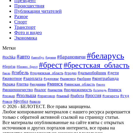
Президент
Происшествия
Публикации читателей
Разное
Спорт
Транспорт
Фото и видео
Экономика
Метки
#беларусь
#авто
#барановичи
#tochka
#автобус
#армия
#брест
#брестская_область
#берёза
#бизнес_брест
#гибель
#дети
#дальнобойщик
#гродно
#вело
#гродненская_область
#зарплата
#животное
#контрабанда
#каменец
#кобрин
#здоровье
#минск
#кража
#литва
#минская_область
#медицина
#мото
#мошенничество
#недвижимость
#пинск
#налог
#наркотик
#очередь
#польша
#россия
#работа
#суд
#пожар
#приговор
#пьяный
#сигарета
#футбол
#школа
#такси
© 2026 - БЕЛОТЕСТ. Все права защищены.
Любое копирование материалов с нашего ресурса разрешается
только с обратной активной ссылкой на страницу статьи.
Все материалы опубликованные на сайте взяты с открытых
источников и других порталов интернета, все права на