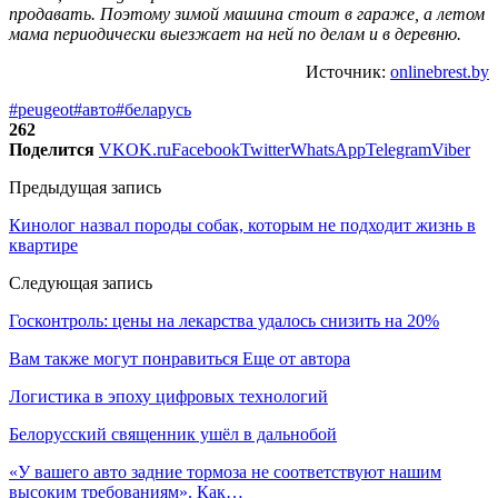
продавать. Поэтому зимой машина стоит в гараже, а летом
мама периодически выезжает на ней по делам и в деревню.
Источник:
onlinebrest.by
#peugeot
#авто
#беларусь
262
Поделится
VK
OK.ru
Facebook
Twitter
WhatsApp
Telegram
Viber
Предыдущая запись
Кинолог назвал породы собак, которым не подходит жизнь в
квартире
Следующая запись
Госконтроль: цены на лекарства удалось снизить на 20%
Вам также могут понравиться
Еще от автора
Логистика в эпоху цифровых технологий
Белорусский священник ушёл в дальнобой
«У вашего авто задние тормоза не соответствуют нашим
высоким требованиям». Как…