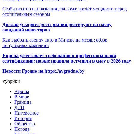
Стабилизатор напряжения для дома: расчёт мощности перед
отопительным сезоном
Доллар ускоряет рост: рынки реагируют на смену
ожиданий инвесторов
Как выбрать аренду авто в Минске на месяц: обзор
популярных компаний
Европа ужесточает требования к профессиональной
сертификации: новые правила вступили в силу в 2026 году
Новости Гродно на https://avgrodno.by
Рубрики
Афиша
В мире
Граница
ДТП
Интересное
История
Общество
Погода