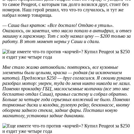
то самое Peugeot, с которым так долго возился друг, стоит без
номеров. Наш герой решил, что что-то случилось, и тут же
набрал номер товарища.
— Саша был краток: «Все достало! Отдаю в утиль».
Оказалось, он заметил, что масло попало в антифриз, и отвез
машину к гаражнику. Тот с ходу назвал цену — $200 только за
работу. В этот момент нервы у Саши и сдали.
Мне стало жалко автомобиль: повторюсь, все кузовные
элементы были целыми, краска — родная (за исключением
капота). Предложил $250 — друг согласился.
Я своими руками
разобрал мотор: уверен, туда до меня никто никогда не лазил.
Поменял прокладку ГБЦ, маслосъемные колпачки (все это мне
бесплатно отдал Саша), промыл систему и собрал обратно.
Больше за четыре года серьезных вложений не было. Поменял
тормозные диски и колодки, рулевую рейку, бензонасос, кнопку
обогрева заднего стекла, задние фары. Поставил новую
магнитолу, установил задние динамики.