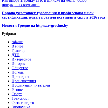
Как выбрать аренду авто в Минске на месяц: обзор
популярных компаний
Европа ужесточает требования к профессиональной
сертификации: новые правила вступили в силу в 2026 году
Новости Гродно на https://avgrodno.by
Рубрики
Афиша
В мире
Граница
ДТП
Интересное
История
Общество
Погода
Президент
Происшествия
Публикации читателей
Разное
Спорт
Транспорт
Фото и видео
Экономика