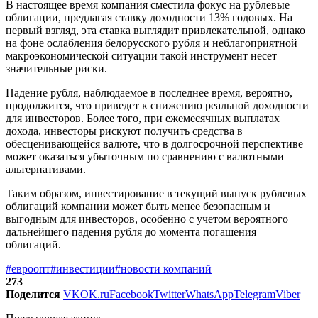
В настоящее время компания сместила фокус на рублевые
облигации, предлагая ставку доходности 13% годовых. На
первый взгляд, эта ставка выглядит привлекательной, однако
на фоне ослабления белорусского рубля и неблагоприятной
макроэкономической ситуации такой инструмент несет
значительные риски.
Падение рубля, наблюдаемое в последнее время, вероятно,
продолжится, что приведет к снижению реальной доходности
для инвесторов. Более того, при ежемесячных выплатах
дохода, инвесторы рискуют получить средства в
обесценивающейся валюте, что в долгосрочной перспективе
может оказаться убыточным по сравнению с валютными
альтернативами.
Таким образом, инвестирование в текущий выпуск рублевых
облигаций компании может быть менее безопасным и
выгодным для инвесторов, особенно с учетом вероятного
дальнейшего падения рубля до момента погашения
облигаций.
#евроопт
#инвестиции
#новости компаний
273
Поделится
VK
OK.ru
Facebook
Twitter
WhatsApp
Telegram
Viber