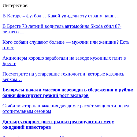
Интересное:
В Катаре – футбол… Какой увидели эту страну наши…
В Бресте 73-летний водитель автомобиля Skoda сбил 87-
летнего…
Кого собаки слушают больше — мужчин или женщин? Есть
ответ
Акционеры хорошо заработали на заводе кухонных плит в
Бресте
Посмотрите на устаревшие технологии, которые казались
верхом…
Белорусы начали массово переводить сбережения в рубли:
банки фиксируют резкий рост вкладов
Стабилизатор напряжения для дома: расчёт мощности перед
отопительным сезоном
Доллар ускоряет рост: рынки реагируют на смену
ожиданий инвесторов