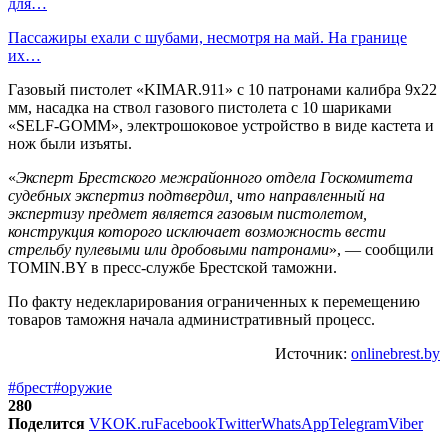
для…
Пассажиры ехали с шубами, несмотря на май. На границе
их…
Газовый пистолет «KIMAR.911» с 10 патронами калибра 9х22
мм, насадка на ствол газового пистолета с 10 шариками
«SELF-GOMM», электрошоковое устройство в виде кастета и
нож были изъяты.
«
Эксперт Брестского межрайонного отдела Госкомитета
судебных экспертиз подтвердил, что направленный на
экспертизу предмет является газовым пистолетом,
конструкция которого исключает возможность вести
стрельбу пулевыми или дробовыми патронами
», — сообщили
TOMIN.BY в пресс-службе Брестской таможни.
По факту недекларирования ограниченных к перемещению
товаров таможня начала административный процесс.
Источник:
onlinebrest.by
#брест
#оружие
280
Поделится
VK
OK.ru
Facebook
Twitter
WhatsApp
Telegram
Viber