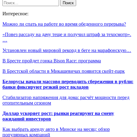
Интересное:
Можно ли спать на работе во время обеденного перерыва?
«Повез рассаду на дачу теще и получил штраф за техосмотр».
…
Установлен новый мировой рекорд в беге на марафонскую…
В Бресте пройдет гонка Bison Race: программа
В Брестской области в Микашевичах появится скейт-парк
Белорусы начали массово переводить сбережения в рубли:
банки фиксируют резкий рост вкладов
Стабилизатор напряжения для дома: расчёт мощности перед
отопительным сезоном
Доллар ускоряет рост: рынки реагируют на смену
ожиданий инвесторов
Как выбрать аренду авто в Минске на месяц: обзор
популярных компаний