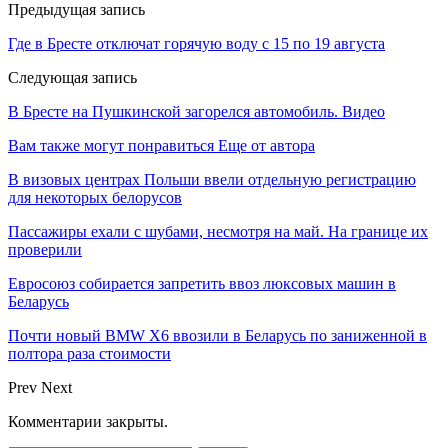
Предыдущая запись
Где в Бресте отключат горячую воду с 15 по 19 августа
Следующая запись
В Бресте на Пушкинской загорелся автомобиль. Видео
Вам также могут понравиться
Еще от автора
В визовых центрах Польши ввели отдельную регистрацию
для некоторых белорусов
Пассажиры ехали с шубами, несмотря на май. На границе их
проверили
Евросоюз собирается запретить ввоз люксовых машин в
Беларусь
Почти новый BMW X6 ввозили в Беларусь по заниженной в
полтора раза стоимости
Prev
Next
Комментарии закрыты.