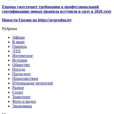
Европа ужесточает требования к профессиональной
сертификации: новые правила вступили в силу в 2026 году
Новости Гродно на https://avgrodno.by
Рубрики
Афиша
В мире
Граница
ДТП
Интересное
История
Общество
Погода
Президент
Происшествия
Публикации читателей
Разное
Спорт
Транспорт
Фото и видео
Экономика