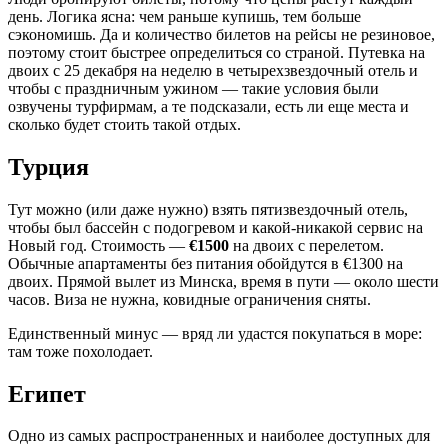
день. Логика ясна: чем раньше купишь, тем больше
сэкономишь. Да и количество билетов на рейсы не резиновое,
поэтому стоит быстрее определиться со страной. Путевка на
двоих с 25 декабря на неделю в четырехзвездочный отель и
чтобы с праздничным ужином — такие условия были
озвучены турфирмам, а те подсказали, есть ли еще места и
сколько будет стоить такой отдых.
Турция
Тут можно (или даже нужно) взять пятизвездочный отель,
чтобы был бассейн с подогревом и какой-никакой сервис на
Новый год. Стоимость —
€1500
на двоих с перелетом.
Обычные апартаменты без питания обойдутся в €1300 на
двоих. Прямой вылет из Минска, время в пути — около шести
часов. Виза не нужна, ковидные ограничения сняты.
Единственный минус — вряд ли удастся покупаться в море:
там тоже похолодает.
Египет
Одно из самых распространенных и наиболее доступных для