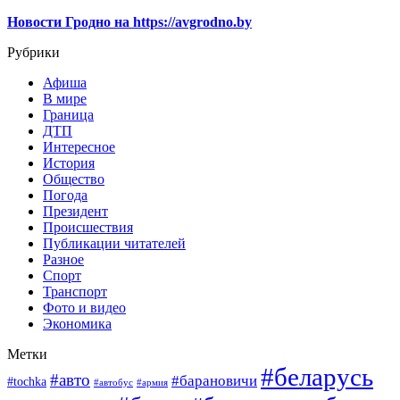
Новости Гродно на https://avgrodno.by
Рубрики
Афиша
В мире
Граница
ДТП
Интересное
История
Общество
Погода
Президент
Происшествия
Публикации читателей
Разное
Спорт
Транспорт
Фото и видео
Экономика
Метки
#беларусь
#авто
#барановичи
#tochka
#автобус
#армия