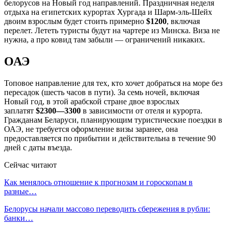
белорусов на Новый год направлений. Праздничная неделя
отдыха на египетских курортах Хургада и Шарм-эль-Шейх
двоим взрослым будет стоить примерно
$1200
, включая
перелет. Лететь туристы будут на чартере из Минска. Виза не
нужна, а про ковид там забыли — ограничений никаких.
ОАЭ
Топовое направление для тех, кто хочет добраться на море без
пересадок (шесть часов в пути). За семь ночей, включая
Новый год, в этой арабской стране двое взрослых
заплатят
$2300—3300
в зависимости от отеля и курорта.
Гражданам Беларуси, планирующим туристические поездки в
ОАЭ, не требуется оформление визы заранее, она
предоставляется по прибытии и действительна в течение 90
дней с даты въезда.
Сейчас читают
Как менялось отношение к прогнозам и гороскопам в
разные…
Белорусы начали массово переводить сбережения в рубли:
банки…