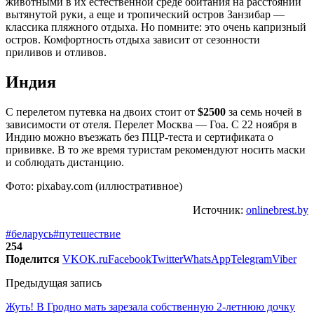
животными в их естественной среде обитания на расстоянии
вытянутой руки, а еще и тропический остров Занзибар —
классика пляжного отдыха. Но помните: это очень капризный
остров. Комфортность отдыха зависит от сезонности
приливов и отливов.
Индия
С перелетом путевка на двоих стоит от
$2500
за семь ночей в
зависимости от отеля. Перелет Москва — Гоа. С 22 ноября в
Индию можно въезжать без ПЦР-теста и сертификата о
прививке. В то же время туристам рекомендуют носить маски
и соблюдать дистанцию.
Фото: pixabay.com (иллюстративное)
Источник:
onlinebrest.by
#беларусь
#путешествие
254
Поделится
VK
OK.ru
Facebook
Twitter
WhatsApp
Telegram
Viber
Предыдущая запись
Жуть! В Гродно мать зарезала собственную 2-летнюю дочку