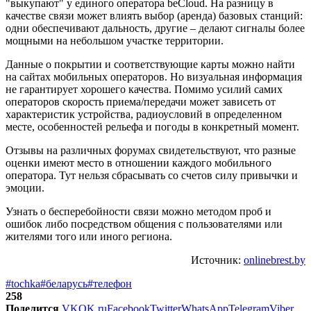
"выкупают" у единого оператора beCloud. На разницу в
качестве связи может влиять выбор (аренда) базовых станций:
одни обеспечивают дальность, другие – делают сигналы более
мощными на небольшом участке территории.
Данные о покрытии и соответствующие карты можно найти
на сайтах мобильных операторов. Но визуальная информация
не гарантирует хорошего качества. Помимо усилий самих
операторов скорость приема/передачи может зависеть от
характеристик устройства, радиоусловий в определенном
месте, особенностей рельефа и погоды в конкретный момент.
Отзывы на различных форумах свидетельствуют, что разные
оценки имеют место в отношении каждого мобильного
оператора. Тут нельзя сбрасывать со счетов силу привычки и
эмоции.
Узнать о бесперебойности связи можно методом проб и
ошибок либо посредством общения с пользователями или
жителями того или иного региона.
Источник:
onlinebrest.by
#tochka
#беларусь
#телефон
258
Поделится
VK
OK.ru
Facebook
Twitter
WhatsApp
Telegram
Viber