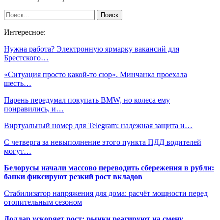
Интересное:
Нужна работа? Электронную ярмарку вакансий для
Брестского…
«Cитуация просто какой-то сюр». Минчанка проехала
шесть…
Парень передумал покупать BMW, но колеса ему
понравились, и…
Виртуальный номер для Telegram: надежная защита и…
С четверга за невыполнение этого пункта ПДД водителей
могут…
Белорусы начали массово переводить сбережения в рубли:
банки фиксируют резкий рост вкладов
Стабилизатор напряжения для дома: расчёт мощности перед
отопительным сезоном
Доллар ускоряет рост: рынки реагируют на смену