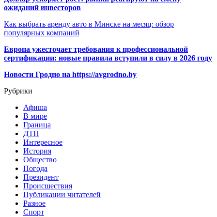
ожиданий инвесторов
Как выбрать аренду авто в Минске на месяц: обзор
популярных компаний
Европа ужесточает требования к профессиональной
сертификации: новые правила вступили в силу в 2026 году
Новости Гродно на https://avgrodno.by
Рубрики
Афиша
В мире
Граница
ДТП
Интересное
История
Общество
Погода
Президент
Происшествия
Публикации читателей
Разное
Спорт