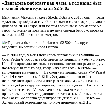
«Двигатель работает как часы, а год назад был
полный облив кузова за $2 500»
Минчанин Максим владеет Skoda Octavia с 2013 года — тогда
мужчина приобрёл автомобиль новым в салоне официального
дилера за 20 300 евро, или по тем временам за без малого $27
тысяч. С момента покупки и по день съёмки белорус проехал
на седане 223 тысячи километров.
— В 2004 году у меня появилась первая личная машина —
Opel Vectra A, которая выбиралась по принципу «абы купить».
На ней я проездил несколько сезонов, постоянно ремонтируя,
поэтому был только рад, когда избавился от «Вектры», —
вспоминает мужчина. — На смену ей пришёл седан VW Passat
1.9 TDI с механической КПП. Устраивало почти всё, за
исключением дряхлости и потёртости автомобиля. Нужно
было подобрать другой вариант, хотя три года на «Пассате» я
всё-таки отъездил. Volkswagen как марка мне сильно
нравилась, поэтому следующими двумя автомобилями стали
уже Passat B6: сперва двухлитровый дизель с DSG, затем —
3,2-литровый экземпляр на полном приводе и АКПП.