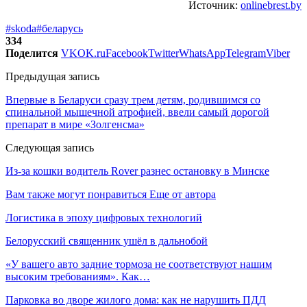
Источник:
onlinebrest.by
#skoda
#беларусь
334
Поделится
VK
OK.ru
Facebook
Twitter
WhatsApp
Telegram
Viber
Предыдущая запись
Впервые в Беларуси сразу трем детям, родившимся со
спинальной мышечной атрофией, ввели самый дорогой
препарат в мире «Золгенсма»
Следующая запись
Из-за кошки водитель Rover разнес остановку в Минске
Вам также могут понравиться
Еще от автора
Логистика в эпоху цифровых технологий
Белорусский священник ушёл в дальнобой
«У вашего авто задние тормоза не соответствуют нашим
высоким требованиям». Как…
Парковка во дворе жилого дома: как не нарушить ПДД