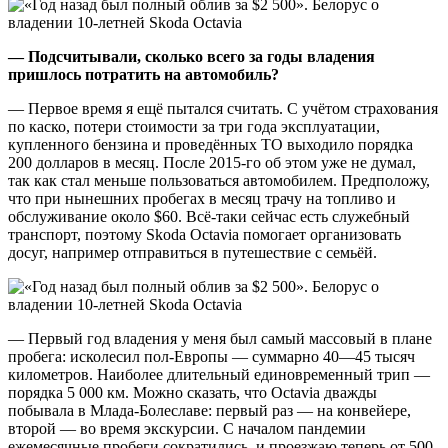
— Подсчитывали, сколько всего за годы владения
пришлось потратить на автомобиль?
— Первое время я ещё пытался считать. С учётом страхования
по каско, потери стоимости за три года эксплуатации,
купленного бензина и проведённых ТО выходило порядка
200 долларов в месяц. После 2015-го об этом уже не думал,
так как стал меньше пользоваться автомобилем. Предположу,
что при нынешних пробегах в месяц трачу на топливо и
обслуживание около $60. Всё-таки сейчас есть служебный
транспорт, поэтому Skoda Octavia помогает организовать
досуг, например отправиться в путешествие с семьёй.
— Первый год владения у меня был самый массовый в плане
пробега: исколесил пол-Европы — суммарно 40—45 тысяч
километров. Наиболее длительный единовременный трип —
порядка 5 000 км. Можно сказать, что Octavia дважды
побывала в Млада-Болеславе: первый раз — на конвейере,
второй — во время экскурсии. С началом пандемии
ежемесячные пробеги сократились, и проезжаю теперь от 500