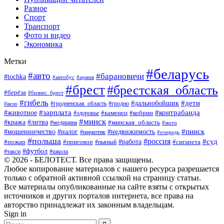
Разное
Спорт
Транспорт
Фото и видео
Экономика
Метки
#беларусь
#авто
#барановичи
#tochka
#автобус
#армия
#брест
#брестская_область
#берёза
#бизнес_брест
#гибель
#дети
#дальнобойщик
#гродно
#вело
#гродненская_область
#зарплата
#животное
#контрабанда
#каменец
#кобрин
#здоровье
#минск
#кража
#литва
#минская_область
#медицина
#мото
#мошенничество
#недвижимость
#пинск
#налог
#наркотик
#очередь
#польша
#россия
#работа
#суд
#пожар
#приговор
#пьяный
#сигарета
#футбол
#школа
#такси
© 2026 - БЕЛОТЕСТ. Все права защищены.
Любое копирование материалов с нашего ресурса разрешается
только с обратной активной ссылкой на страницу статьи.
Все материалы опубликованные на сайте взяты с открытых
источников и других порталов интернета, все права на
авторство принадлежат их законным владельцам.
Sign in