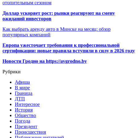
отопительным сезоном
Доллар ускоряет рост: рынки реагируют на смену
ожиданий инвесторов
Как выбрать аренду авто в Минске на месяц: обзор
популярных компаний
Европа ужесточает требования к профессиональной
сертификации: новые правила вступили в силу в 2026 году
Новости Гродно на https://avgrodno.by
Рубрики
Афиша
В мире
Граница
ДТП
Интересное
История
Общество
Погода
Президент
Происшествия
Публикации читателей