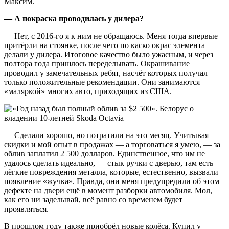
Максим.
— А покраска проводилась у дилера?
— Нет, с 2016-го я к ним не обращаюсь. Меня тогда впервые
притёрли на стоянке, после чего по каско окрас элемента
делали у дилера. Итоговое качество было ужасным, и через
полтора года пришлось переделывать. Окрашивание
проводил у замечательных ребят, насчёт которых получал
только положительные рекомендации. Они занимаются
«маляркой» многих авто, приходящих из США.
— Сделали хорошо, но потратили на это месяц. Учитывая
скидки и мой опыт в продажах — а торговаться я умею, — за
облив заплатил 2 500 долларов. Единственное, что им не
удалось сделать идеально, — стык ручки с дверью, там есть
лёгкие повреждения металла, которые, естественно, вызвали
появление «жучка». Правда, они меня предупредили об этом
дефекте на двери ещё в момент разборки автомобиля. Мол,
как его ни заделывай, всё равно со временем будет
проявляться.
В прошлом году также приобрёл новые колёса. Купил у