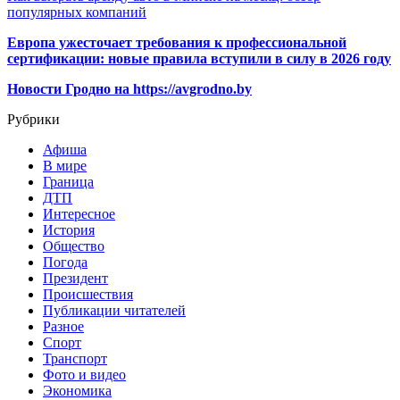
популярных компаний
Европа ужесточает требования к профессиональной
сертификации: новые правила вступили в силу в 2026 году
Новости Гродно на https://avgrodno.by
Рубрики
Афиша
В мире
Граница
ДТП
Интересное
История
Общество
Погода
Президент
Происшествия
Публикации читателей
Разное
Спорт
Транспорт
Фото и видео
Экономика