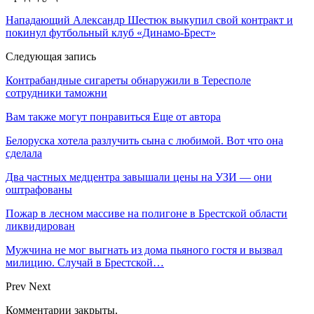
Нападающий Александр Шестюк выкупил свой контракт и
покинул футбольный клуб «Динамо-Брест»
Следующая запись
Контрабандные сигареты обнаружили в Тересполе
сотрудники таможни
Вам также могут понравиться
Еще от автора
Белоруска хотела разлучить сына с любимой. Вот что она
сделала
Два частных медцентра завышали цены на УЗИ — они
оштрафованы
Пожар в лесном массиве на полигоне в Брестской области
ликвидирован
Мужчина не мог выгнать из дома пьяного гостя и вызвал
милицию. Случай в Брестской…
Prev
Next
Комментарии закрыты.