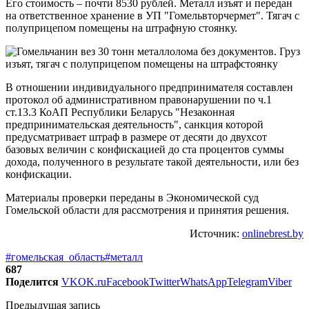
Его стоимость – почти 8530 рублей. Металл изъят и передан
на ответственное хранение в УП "Гомельвторчермет". Тягач с
полуприцепом помещены на штрафную стоянку.
В отношении индивидуального предпринимателя составлен
протокол об административном правонарушении по ч.1
ст.13.3 КоАП Республики Беларусь "Незаконная
предпринимательская деятельность", санкция которой
предусматривает штраф в размере от десяти до двухсот
базовых величин с конфискацией до ста процентов суммы
дохода, полученного в результате такой деятельности, или без
конфискации.
Материалы проверки переданы в Экономической суд
Гомельской области для рассмотрения и принятия решения.
Источник:
onlinebrest.by
#гомельская_область
#металл
687
Поделится
VK
OK.ru
Facebook
Twitter
WhatsApp
Telegram
Viber
Предыдущая запись