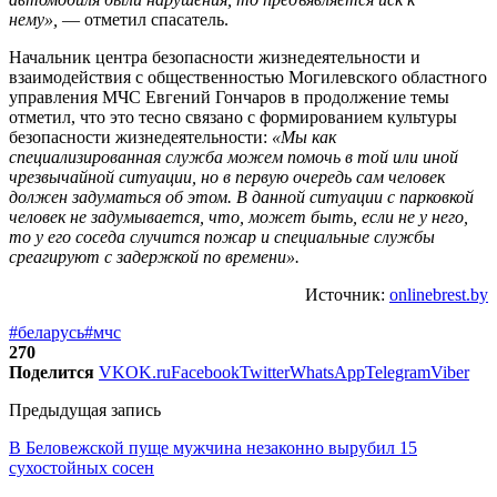
нему»,
— отметил спасатель.
Начальник центра безопасности жизнедеятельности и
взаимодействия с общественностью Могилевского областного
управления МЧС Евгений Гончаров в продолжение темы
отметил, что это тесно связано с формированием культуры
безопасности жизнедеятельности:
«Мы как
специализированная служба можем помочь в той или иной
чрезвычайной ситуации, но в первую очередь сам человек
должен задуматься об этом. В данной ситуации с парковкой
человек не задумывается, что, может быть, если не у него,
то у его соседа случится пожар и специальные службы
среагируют с задержкой по времени».
Источник:
onlinebrest.by
#беларусь
#мчс
270
Поделится
VK
OK.ru
Facebook
Twitter
WhatsApp
Telegram
Viber
Предыдущая запись
В Беловежской пуще мужчина незаконно вырубил 15
сухостойных сосен