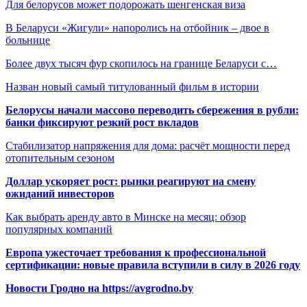
Для белорусов может подорожать шенгенская виза
В Беларуси «Жигули» напоролись на отбойник – двое в
больнице
Более двух тысяч фур скопилось на границе Беларуси с…
Назван новый самый титулованный фильм в истории
Белорусы начали массово переводить сбережения в рубли:
банки фиксируют резкий рост вкладов
Стабилизатор напряжения для дома: расчёт мощности перед
отопительным сезоном
Доллар ускоряет рост: рынки реагируют на смену
ожиданий инвесторов
Как выбрать аренду авто в Минске на месяц: обзор
популярных компаний
Европа ужесточает требования к профессиональной
сертификации: новые правила вступили в силу в 2026 году
Новости Гродно на https://avgrodno.by