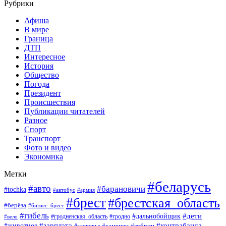
Рубрики
Афиша
В мире
Граница
ДТП
Интересное
История
Общество
Погода
Президент
Происшествия
Публикации читателей
Разное
Спорт
Транспорт
Фото и видео
Экономика
Метки
#беларусь
#авто
#барановичи
#tochka
#автобус
#армия
#брест
#брестская_область
#берёза
#бизнес_брест
#гибель
#дети
#дальнобойщик
#гродно
#вело
#гродненская_область
#зарплата
#животное
#контрабанда
#каменец
#кобрин