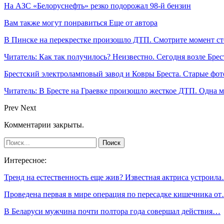
На АЗС «Белоруснефть» резко подорожал 98-й бензин
Вам также могут понравиться
Еще от автора
В Пинске на перекрестке произошло ДТП. Смотрите момент с
Читатель: Как так получилось? Неизвестно. Сегодня возле Брес
Брестский электроламповый завод и Ковры Бреста. Старые фот
Читатель: В Бресте на Граевке произошло жесткое ДТП. Одна 
Prev
Next
Комментарии закрыты.
Интересное:
Тренд на естественность еще жив? Известная актриса устроил
Проведена первая в мире операция по пересадке кишечника о
В Беларуси мужчина почти полтора года совершал действия…