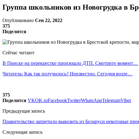
Группа школьников из Новогрудка в Бре
Опубликовано
Сен 22, 2022
375
Поделится
Сейчас читают
В Пинске на перекрестке произошло ДТП. Смотрите момент…
Читатель: Как так получилось? Неизвестно. Сегодня возле…
375
Поделится
VK
OK.ru
Facebook
Twitter
WhatsApp
Telegram
Viber
Предыдущая запись
Правительство запретило вывозить из Беларуси некоторые пр
Следующая запись