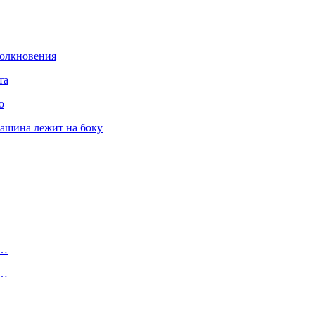
толкновения
та
о
машина лежит на боку
а…
т…