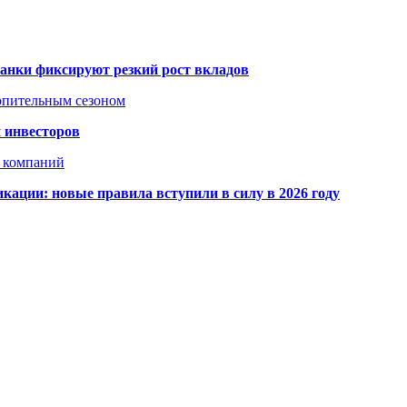
банки фиксируют резкий рост вкладов
топительным сезоном
 инвесторов
х компаний
кации: новые правила вступили в силу в 2026 году