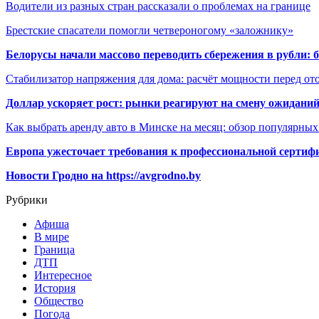
Водители из разных стран рассказали о проблемах на границе
Брестские спасатели помогли четвероногому «заложнику»
Белорусы начали массово переводить сбережения в рубли: 
Стабилизатор напряжения для дома: расчёт мощности перед о
Доллар ускоряет рост: рынки реагируют на смену ожиданий
Как выбрать аренду авто в Минске на месяц: обзор популярны
Европа ужесточает требования к профессиональной сертифи
Новости Гродно на https://avgrodno.by
Рубрики
Афиша
В мире
Граница
ДТП
Интересное
История
Общество
Погода