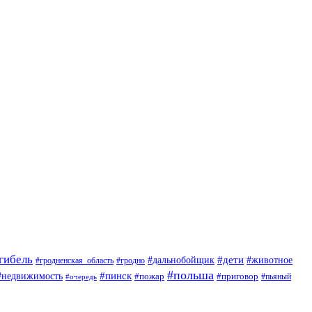
гибель
#дети
#животное
#дальнобойщик
#гродно
#гродненская_область
#польша
#недвижимость
#пинск
#пожар
#приговор
#пьяный
#очередь