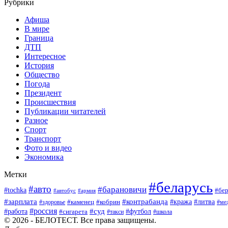
Рубрики
Афиша
В мире
Граница
ДТП
Интересное
История
Общество
Погода
Президент
Происшествия
Публикации читателей
Разное
Спорт
Транспорт
Фото и видео
Экономика
Метки
#беларусь
#авто
#барановичи
#tochka
#бер
#автобус
#армия
#зарплата
#контрабанда
#кража
#литва
#каменец
#кобрин
#ме
#здоровье
#россия
#работа
#суд
#футбол
#сигарета
#школа
#такси
© 2026 - БЕЛОТЕСТ. Все права защищены.