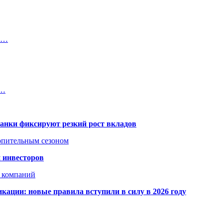
ки…
е…
банки фиксируют резкий рост вкладов
топительным сезоном
 инвесторов
х компаний
кации: новые правила вступили в силу в 2026 году