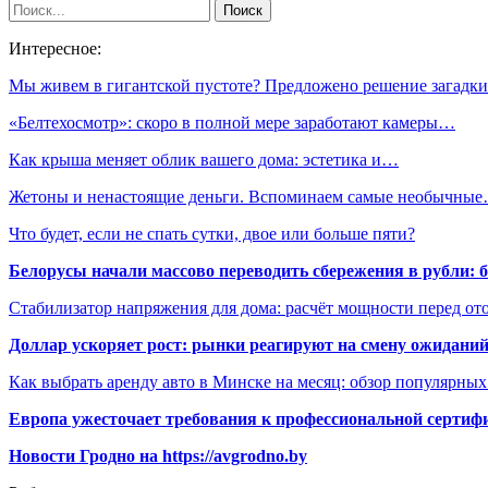
Интересное:
Мы живем в гигантской пустоте? Предложено решение загад
«Белтехосмотр»: скоро в полной мере заработают камеры…
Как крыша меняет облик вашего дома: эстетика и…
Жетоны и ненастоящие деньги. Вспоминаем самые необычны
Что будет, если не спать сутки, двое или больше пяти?
Белорусы начали массово переводить сбережения в рубли: 
Стабилизатор напряжения для дома: расчёт мощности перед о
Доллар ускоряет рост: рынки реагируют на смену ожиданий
Как выбрать аренду авто в Минске на месяц: обзор популярны
Европа ужесточает требования к профессиональной сертифи
Новости Гродно на https://avgrodno.by