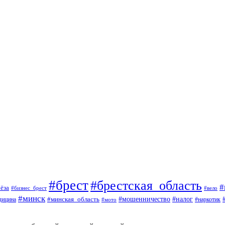
#брест
#брестская_область
#
ёза
#вело
#бизнес_брест
#минск
#мошенничество
#минская_область
#налог
дицина
#мото
#наркотик