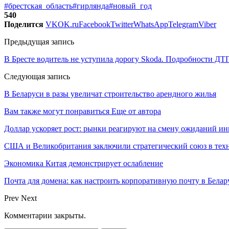
#брестская_область
#гирлянда
#новый_год
540
Поделится
VK
OK.ru
Facebook
Twitter
WhatsApp
Telegram
Viber
Предыдущая запись
В Бресте водитель не уступила дорогу Skoda. Подробности ДТ
Следующая запись
В Беларуси в разы увеличат строительство арендного жилья
Вам также могут понравиться
Еще от автора
Доллар ускоряет рост: рынки реагируют на смену ожиданий ин
США и Великобритания заключили стратегический союз в техн
Экономика Китая демонстрирует ослабление
Почта для домена: как настроить корпоративную почту в Белар
Prev
Next
Комментарии закрыты.