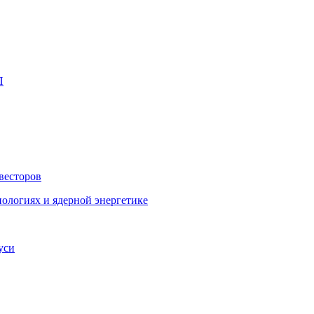
П
весторов
ологиях и ядерной энергетике
уси