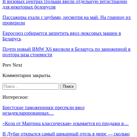
В визовых центрах Польши ввели отдельную регистрацию
для некоторых белорусов
Пассажиры ехали с шубами, несмотря на май. На границе их
проверили
Евросоюз собирается запретить ввоз люксовых машин в
Беларусь
Почти новый BMW X6 ввозили в Беларусь по заниженной в
полтора раза стоимости
Prev
Next
Комментарии закрыты.
Интересное:
Брестские таможенники пресекли ввоз
незадекларированных…
«Кола от Мартина классическая» изымается из продажи в…
В Дубае открылся самый шикарный отель в мире — сколько