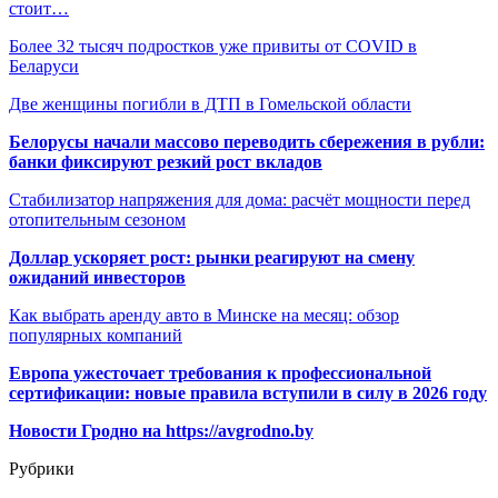
стоит…
Более 32 тысяч подростков уже привиты от COVID в
Беларуси
Две женщины погибли в ДТП в Гомельской области
Белорусы начали массово переводить сбережения в рубли:
банки фиксируют резкий рост вкладов
Стабилизатор напряжения для дома: расчёт мощности перед
отопительным сезоном
Доллар ускоряет рост: рынки реагируют на смену
ожиданий инвесторов
Как выбрать аренду авто в Минске на месяц: обзор
популярных компаний
Европа ужесточает требования к профессиональной
сертификации: новые правила вступили в силу в 2026 году
Новости Гродно на https://avgrodno.by
Рубрики