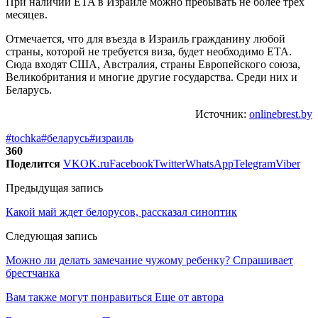
При наличии ETA в Израиле можно пребывать не более трех
месяцев.
Отмечается, что для въезда в Израиль гражданину любой
страны, которой не требуется виза, будет необходимо ETA.
Сюда входят США, Австралия, страны Европейского союза,
Великобритания и многие другие государства. Среди них и
Беларусь.
Источник:
onlinebrest.by
#tochka
#беларусь
#израиль
360
Поделится
VK
OK.ru
Facebook
Twitter
WhatsApp
Telegram
Viber
Предыдущая запись
Какой май ждет белорусов, рассказал синоптик
Следующая запись
Можно ли делать замечание чужому ребенку? Спрашивает
брестчанка
Вам также могут понравиться
Еще от автора