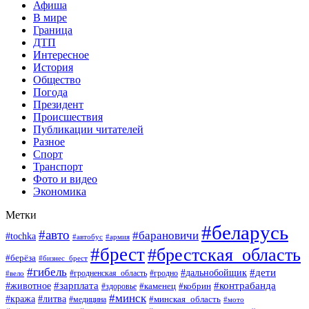
Афиша
В мире
Граница
ДТП
Интересное
История
Общество
Погода
Президент
Происшествия
Публикации читателей
Разное
Спорт
Транспорт
Фото и видео
Экономика
Метки
#беларусь
#авто
#барановичи
#tochka
#автобус
#армия
#брест
#брестская_область
#берёза
#бизнес_брест
#гибель
#дети
#дальнобойщик
#гродно
#вело
#гродненская_область
#зарплата
#животное
#контрабанда
#каменец
#кобрин
#здоровье
#минск
#кража
#литва
#минская_область
#медицина
#мото