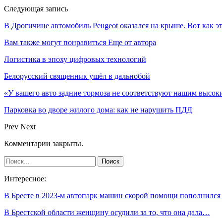
Следующая запись
В Дрогичине автомобиль Peugeot оказался на крыше. Вот как э
Вам также могут понравиться
Еще от автора
Логистика в эпоху цифровых технологий
Белорусский священник ушёл в дальнобой
«У вашего авто задние тормоза не соответствуют нашим высо
Парковка во дворе жилого дома: как не нарушить ПДД
Prev
Next
Комментарии закрыты.
Интересное:
В Бресте в 2023-м автопарк машин скорой помощи пополнилс
В Брестской области женщину осудили за то, что она дала…