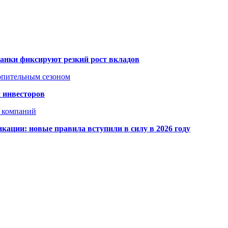
банки фиксируют резкий рост вкладов
топительным сезоном
 инвесторов
х компаний
кации: новые правила вступили в силу в 2026 году