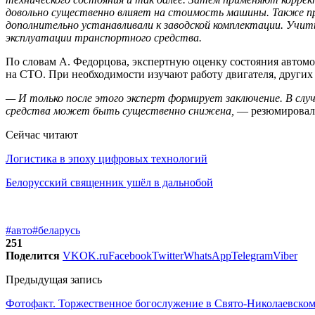
довольно существенно влияет на стоимость машины. Также про
дополнительно устанавливали к заводской комплектации. Уч
эксплуатации транспортного средства.
По словам А. Федорцова, экспертную оценку состояния автомо
на СТО. При необходимости изучают работу двигателя, других
— И только после этого эксперт формирует заключение.
В слу
средства может быть существенно снижена,
— резюмировал 
Сейчас читают
Логистика в эпоху цифровых технологий
Белорусский священник ушёл в дальнобой
#авто
#беларусь
251
Поделится
VK
OK.ru
Facebook
Twitter
WhatsApp
Telegram
Viber
Предыдущая запись
Фотофакт. Торжественное богослужение в Свято-Николаевском