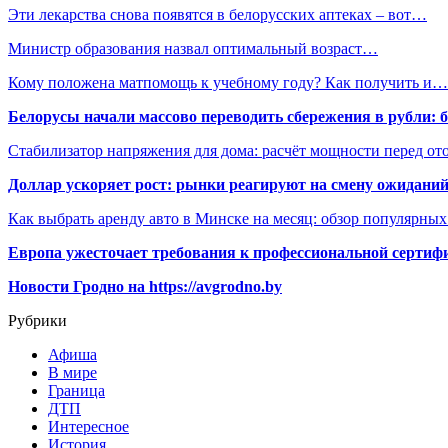
Эти лекарства снова появятся в белорусских аптеках – вот…
Министр образования назвал оптимальный возраст…
Кому положена матпомощь к учебному году? Как получить и…
Белорусы начали массово переводить сбережения в рубли: 
Стабилизатор напряжения для дома: расчёт мощности перед о
Доллар ускоряет рост: рынки реагируют на смену ожиданий
Как выбрать аренду авто в Минске на месяц: обзор популярны
Европа ужесточает требования к профессиональной сертифи
Новости Гродно на https://avgrodno.by
Рубрики
Афиша
В мире
Граница
ДТП
Интересное
История