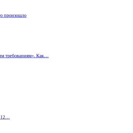
то произошло
ким требованиям». Как…
я 12…