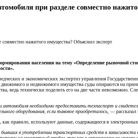
томобиля при разделе совместно нажит
ормирования населения на тему «Определение рыночной сто
ости».
оведческих и экономических экспертиз управления Государствен
о движимого и недвижимого имущества суды опираются на принц
тва, ведь технически поделить его на две части невозможно. С
и автомобиля необходимо предоставить техпаспорт и свидетел
льного оборудования, если таковое приобреталось,
— рассказал 
з, как правило, используют данные, содержащиеся в электронны
бывших в употреблении транспортных средств в зависимости от
тировки на конкретный пробег, так как в справочнике он указа