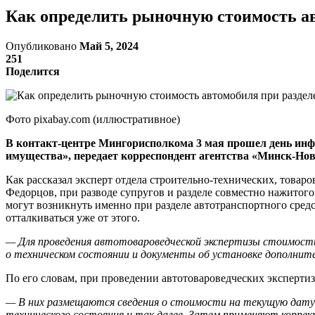
Как определить рыночную стоимость ав
Опубликовано
Май 5, 2024
251
Поделится
Фото pixabay.com (иллюстративное)
В контакт-центре Мингорисполкома 3 мая прошел день инф
имущества», передает корреспондент агентства «Минск-Нов
Как рассказал эксперт отдела строительно-технических, товар
Федорцов, при разводе супругов и разделе совместно нажитог
могут возникнуть именно при разделе автотранспортного средс
отталкиваться уже от этого.
— Для проведения автотовароведческой экспертизы стоимост
о техническом состоянии и документы об установке дополните
По его словам, при проведении автотовароведческих эксперти
— В них размещаются сведения о стоимости на текущую дату 
технического состояния и так далее. Затем применяют коррек