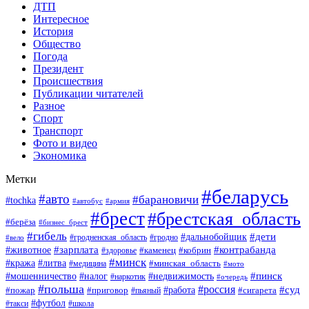
ДТП
Интересное
История
Общество
Погода
Президент
Происшествия
Публикации читателей
Разное
Спорт
Транспорт
Фото и видео
Экономика
Метки
#беларусь
#авто
#барановичи
#tochka
#автобус
#армия
#брест
#брестская_область
#берёза
#бизнес_брест
#гибель
#дети
#дальнобойщик
#гродно
#вело
#гродненская_область
#зарплата
#животное
#контрабанда
#каменец
#кобрин
#здоровье
#минск
#кража
#литва
#минская_область
#медицина
#мото
#мошенничество
#недвижимость
#пинск
#налог
#наркотик
#очередь
#польша
#россия
#работа
#суд
#пожар
#приговор
#пьяный
#сигарета
#футбол
#школа
#такси