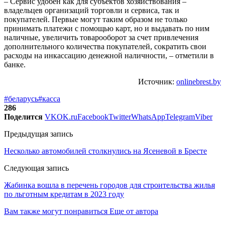
– Сервис удобен как для субъектов хозяйствования –
владельцев организаций торговли и сервиса, так и
покупателей. Первые могут таким образом не только
принимать платежи с помощью карт, но и выдавать по ним
наличные, увеличить товарооборот за счет привлечения
дополнительного количества покупателей, сократить свои
расходы на инкассацию денежной наличности, – отметили в
банке.
Источник:
onlinebrest.by
#беларусь
#касса
286
Поделится
VK
OK.ru
Facebook
Twitter
WhatsApp
Telegram
Viber
Предыдущая запись
Несколько автомобилей столкнулись на Ясеневой в Бресте
Следующая запись
Жабинка вошла в перечень городов для строительства жилья
по льготным кредитам в 2023 году
Вам также могут понравиться
Еще от автора