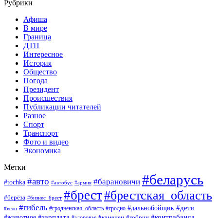
Рубрики
Афиша
В мире
Граница
ДТП
Интересное
История
Общество
Погода
Президент
Происшествия
Публикации читателей
Разное
Спорт
Транспорт
Фото и видео
Экономика
Метки
#беларусь
#авто
#барановичи
#tochka
#автобус
#армия
#брест
#брестская_область
#берёза
#бизнес_брест
#гибель
#дети
#дальнобойщик
#гродно
#вело
#гродненская_область
#зарплата
#животное
#контрабанда
#каменец
#кобрин
#здоровье