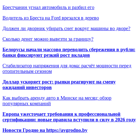
Брестчанин угнал автомобиль и разбил его
Водитель из Бреста на Ford врезался в дерево
Должен ли дворник убирать снег вокруг машины во дворе?
Сколько денег можно вывезти за границу?
Белорусы начали массово переводить сбережения в рубли:
банки фиксируют резкий рост вкладов
Стабилизатор напряжения для дома: расчёт мощности перед
отопительным сезоном
Доллар ускоряет рост: рынки реагируют на смену
ожиданий инвесторов
Как выбрать аренду авто в Минске на месяц: обзор
популярных компаний
Европа ужесточает требования к профессиональной
сертификации: новые правила вступили в силу в 2026 году
Новости Гродно на https://avgrodno.by