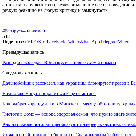
аппетита, нарушение сна, резкое изменение веса – похудение 
резкую реакцию на любую критику и замкнутость.
#беларусь
#наркоман
538
Поделится
VK
OK.ru
Facebook
Twitter
WhatsApp
Telegram
Viber
Предыдущая запись
Развод от «соседа». В Беларуси – новые схемы обмана
Следующая запись
Дальнобойщик рассказал, как украинцы блокируют проезд в Б
Вам также могут понравиться
Еще от автора
Как выбрать аренду авто в Минске на месяц: обзор популярны
Чистота в доме — основа здоровья семьи: что нужно знать жит
Как натяжные потолки преобразуют интерьер квартиры: от выб
Инженерный подход к облицовке: Сравнительный обзор трех л