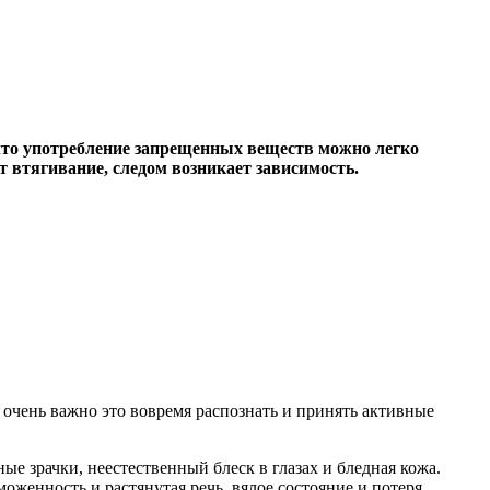
что употребление запрещенных веществ можно легко
 втягивание, следом возникает зависимость.
 очень важно это вовремя распознать и принять активные
 зрачки, неестественный блеск в глазах и бледная кожа.
оженность и растянутая речь, вялое состояние и потеря