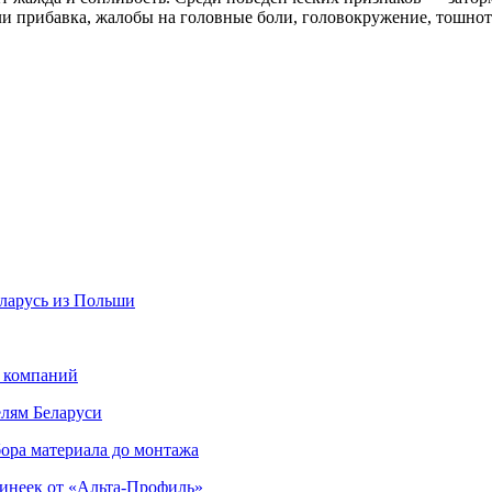
или прибавка, жалобы на головные боли, головокружение, тошнот
еларусь из Польши
х компаний
елям Беларуси
ора материала до монтажа
инеек от «Альта-Профиль»