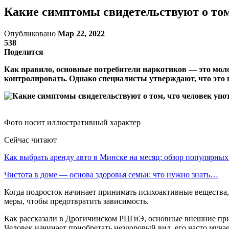
Какие симптомы свидетельствуют о том
Опубликовано
Мар 22, 2022
538
Поделится
Как правило, основные потребители наркотиков — это мол
контролировать. Однако специалисты утверждают, что это н
Фото носит иллюстративный характер
Сейчас читают
Как выбрать аренду авто в Минске на месяц: обзор популярны
Чистота в доме — основа здоровья семьи: что нужно знать…
Когда подросток начинает принимать психоактивные вещества, 
меры, чтобы предотвратить зависимость.
Как рассказали в Дрогичинском РЦГиЭ, основные внешние приз
Человек начинает приобретать нездоровый вид, его часто муча