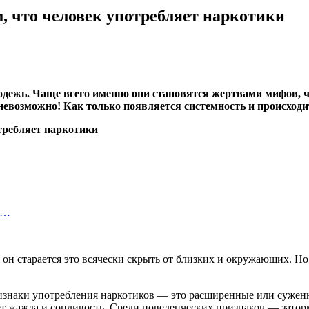
, что человек употребляет наркотики
одежь. Чаще всего именно они становятся жертвами мифов, 
евозможно! Как только появляется системность и происходит
х…
он старается это всячески скрыть от близких и окружающих. Но
наки употребления наркотиков — это расширенные или суженные
ет жажда и сонливость. Среди поведенческих признаков — заторм