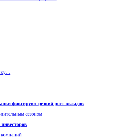
мику…
банки фиксируют резкий рост вкладов
топительным сезоном
 инвесторов
х компаний