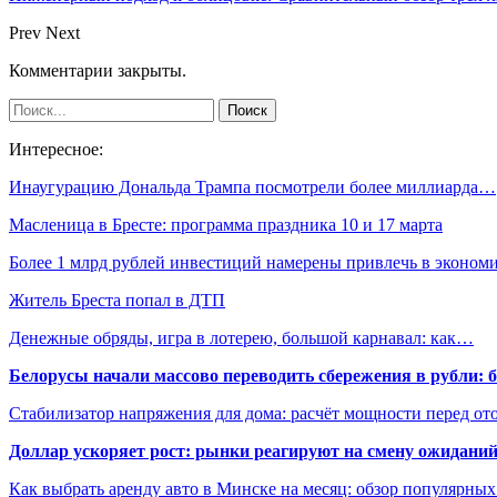
Prev
Next
Комментарии закрыты.
Интересное:
Инаугурацию Дональда Трампа посмотрели более миллиарда…
Масленица в Бресте: программа праздника 10 и 17 марта
Более 1 млрд рублей инвестиций намерены привлечь в эконо
Житель Бреста попал в ДТП
Денежные обряды, игра в лотерею, большой карнавал: как…
Белорусы начали массово переводить сбережения в рубли: 
Стабилизатор напряжения для дома: расчёт мощности перед о
Доллар ускоряет рост: рынки реагируют на смену ожиданий
Как выбрать аренду авто в Минске на месяц: обзор популярны