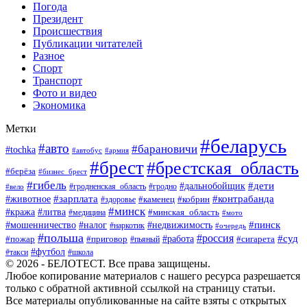
Погода
Президент
Происшествия
Публикации читателей
Разное
Спорт
Транспорт
Фото и видео
Экономика
Метки
#беларусь
#авто
#барановичи
#tochka
#автобус
#армия
#брест
#брестская_область
#берёза
#бизнес_брест
#гибель
#дети
#дальнобойщик
#гродно
#вело
#гродненская_область
#зарплата
#животное
#контрабанда
#каменец
#кобрин
#здоровье
#минск
#кража
#литва
#минская_область
#медицина
#мото
#мошенничество
#недвижимость
#пинск
#налог
#наркотик
#очередь
#польша
#россия
#работа
#суд
#пожар
#приговор
#пьяный
#сигарета
#футбол
#школа
#такси
© 2026 - БЕЛОТЕСТ. Все права защищены.
Любое копирование материалов с нашего ресурса разрешается
только с обратной активной ссылкой на страницу статьи.
Все материалы опубликованные на сайте взяты с открытых