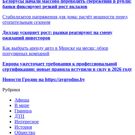
Белорусы начали массово переводить сбережения в рубли:
банки фиксируют резкий рост вкладов
Стабилизатор напряжения для дома: расчёт мощности перед
отопительным сезоном
Доллар ускоряет рост: рынки реагируют на смену
ожиданий инвесторов
Как выбрать аренду авто в Минске на месяц: обзор
популярных компаний
Европа ужесточает требования к профессиональной
сертификации: новые правила вступили в силу в 2026 году
Новости Гродно на https://avgrodno.by
Рубрики
Афиша
В мире
Граница
ДТП
Интересное
История
Общество