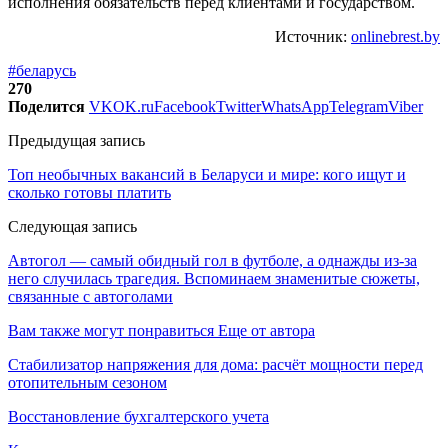
исполнения обязательств перед клиентами и государством.
Источник:
onlinebrest.by
#беларусь
270
Поделится
VK
OK.ru
Facebook
Twitter
WhatsApp
Telegram
Viber
Предыдущая запись
Топ необычных вакансий в Беларуси и мире: кого ищут и
сколько готовы платить
Следующая запись
Автогол — самый обидный гол в футболе, а однажды из-за
него случилась трагедия. Вспоминаем знаменитые сюжеты,
связанные с автоголами
Вам также могут понравиться
Еще от автора
Стабилизатор напряжения для дома: расчёт мощности перед
отопительным сезоном
Восстановление бухгалтерского учета