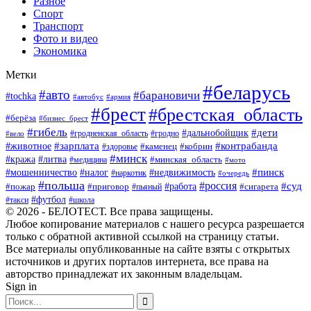
Разное
Спорт
Транспорт
Фото и видео
Экономика
Метки
#беларусь
#авто
#барановичи
#tochka
#автобус
#армия
#брест
#брестская_область
#берёза
#бизнес_брест
#гибель
#дети
#дальнобойщик
#гродно
#вело
#гродненская_область
#зарплата
#животное
#контрабанда
#каменец
#кобрин
#здоровье
#минск
#кража
#литва
#минская_область
#медицина
#мото
#мошенничество
#недвижимость
#пинск
#налог
#наркотик
#очередь
#польша
#россия
#работа
#суд
#пожар
#приговор
#пьяный
#сигарета
#футбол
#школа
#такси
© 2026 - БЕЛОТЕСТ. Все права защищены.
Любое копирование материалов с нашего ресурса разрешается
только с обратной активной ссылкой на страницу статьи.
Все материалы опубликованные на сайте взяты с открытых
источников и других порталов интернета, все права на
авторство принадлежат их законным владельцам.
Sign in