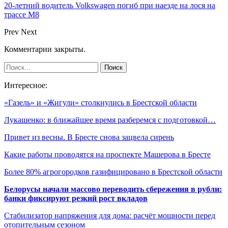
20-летний водитель Volkswagen погиб при наезде на лося на
трассе М8
Prev
Next
Комментарии закрыты.
Интересное:
«Газель» и «Жигули» столкнулись в Брестской области
Лукашенко: в ближайшее время разберемся с подготовкой…
Привет из весны. В Бресте снова зацвела сирень
Какие работы проводятся на проспекте Машерова в Бресте
Более 80% агрогородков газифицировано в Брестской области
Белорусы начали массово переводить сбережения в рубли:
банки фиксируют резкий рост вкладов
Стабилизатор напряжения для дома: расчёт мощности перед
отопительным сезоном