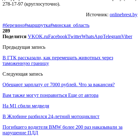
278-17-97 (круглосуточно).
Источник:
onlinebrest.by
#березино
#маршрутка
#минская_область
289
Поделится
VK
OK.ru
Facebook
Twitter
WhatsApp
Telegram
Viber
Предыдущая запись
В ГТК рассказали, как перемещать животных через
таможенную границу
Следующая запись
Обещают зарплату от 7000 рублей. Что за вакансия?
Вам также могут понравиться
Еще от автора
На М1 сбили медведя
В Жлобине разбился 24-летний мотоциклист
Погибшего водителя BMW более 200 раз наказывали за
нарушение ПДД