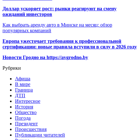
Доллар ускоряет рост: рынки реагируют на смену
ожиданий инвесторов
Как выбрать аренду авто в Минске на месяц: обзор
популярных компаний
Европа ужесточает требования к профессиональной
сертификации: новые правила вступили в силу в 2026 году
Новости Гродно на https://avgrodno.by
Рубрики
Афиша
В мире
Граница
ДТП
Интересное
История
Общество
Погода
Президент
Происшествия
Публикации читателей