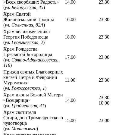
«Всех скорбящих Радость»
14.00
23.30
(
ул. Белорусская, 45
)
Храм Святой
Живоначальной Троицы
16.00
23.30
(
ул. Солнечная, 82А
)
Храм великомученика
Георгия Победоносца
18.00
23.30
(
ул. Георгиевская, 2
)
Храм Рождества
Пресвятой Богородицы
17.00
23.00
(
ул. Свято-Афанасьевская,
118
)
Приход святых Благоверных
князей Петра и Февронии
11.00
23.30
Муромских
(
ул. Рокоссовского, 1
)
Храм иконы Божией Матери
23.30
«Всецарица»
14.00
10.00
(
ул. Гродненская, 41
)
Храм святителя
Спиридона Тримифунтского
15.00
23.00
чудотворца
(
ул. Мошенского
)