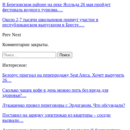
В Березовском районе на реке Ясельда 26 мая пройдет
фестиваль водного туризма.…
Около 2,7 тысячи школьников примут участие в
республиканском выпускном в Бресте.…
Prev
Next
Комментарии закрыты.
Интересное:
Белорус пригнал на перепродажу Seat Ateca. Хочет выручить
26…
Сколько чашек кофе в день можно пить без вреда для
здоровья?…
Лукашенко провел переговоры с Эрдоганом. Что обсуждали?
Поставил на зарядку электрокар из квартиры – соседи
вызвали…