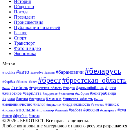
История
Общество
Погода
Президент
Происшествия
Публикации читателей
Разное
Спорт
Транспорт
Фото и видео
Экономика
Метки
#беларусь
#авто
#барановичи
#tochka
#автобус
#армия
#брест
#брестская_область
#берёза
#бизнес_брест
#гибель
#дети
#дальнобойщик
#гродно
#вело
#гродненская_область
#зарплата
#животное
#контрабанда
#каменец
#кобрин
#здоровье
#минск
#кража
#литва
#минская_область
#медицина
#мото
#мошенничество
#недвижимость
#пинск
#налог
#наркотик
#очередь
#польша
#россия
#работа
#суд
#пожар
#приговор
#пьяный
#сигарета
#футбол
#школа
#такси
© 2026 - БЕЛОТЕСТ. Все права защищены.
Любое копирование материалов с нашего ресурса разрешается