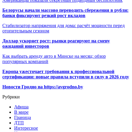
Американцы показали секретный подводный беспилотник
Белорусы начали массово переводить сбережения в рубли:
банки фиксируют резкий рост вкладов
Стабилизатор напряжения для дома: расчёт мощности перед
отопительным сезоном
Доллар ускоряет рост: рынки реагируют на смену
ожиданий инвесторов
Как выбрать аренду авто в Минске на месяц: обзор
популярных компаний
Европа ужесточает требования к профессиональной
сертификации: новые правила вступили в силу в 2026 году
Новости Гродно на https://avgrodno.by
Рубрики
Афиша
В мире
Граница
ДТП
Интересное