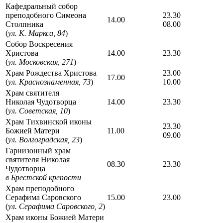
Кафедральный собор
преподобного Симеона
23.30
14.00
Столпника
08.00
(
ул. К. Маркса, 84
)
Собор Воскресения
Христова
14.00
23.30
(
ул. Московская, 271
)
Храм Рождества Христова
23.00
17.00
(
ул. Краснознаменная, 73
)
10.00
Храм святителя
Николая Чудотворца
14.00
23.30
(
ул. Советская, 10
)
Храм Тихвинской иконы
23.30
Божией Матери
11.00
09.00
(
ул. Волгоградская, 23
)
Гарнизонный храм
святителя Николая
08.30
23.30
Чудотворца
в Брестской крепости
Храм преподобного
Серафима Саровского
15.00
23.00
(
ул. Серафима Саровского, 2
)
Храм иконы Божией Матери