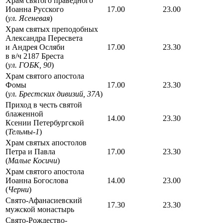
Храм святого праведного
Иоанна Русского
17.00
23.00
(
ул. Ясеневая
)
Храм святых преподобных
Александра Пересвета
и Андрея Осляби
17.00
23.30
в в/ч 2187 Бреста
(
ул. ГОБК, 90
)
Храм святого апостола
Фомы
17.00
23.30
(
ул. Брестских дивизий, 37А
)
Приход в честь святой
блаженной
14.00
23.30
Ксении Петербургской
(
Тельмы-1
)
Храм святых апостолов
Петра и Павла
17.00
23.30
(
Малые Косичи
)
Храм святого апостола
Иоанна Богослова
14.00
23.00
(
Черни
)
Свято-Афанасиевский
17.30
23.30
мужской монастырь
Свято-Рождество-