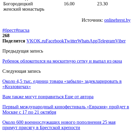
Богородицкий
16.00
23.30
женский монастырь
Источник:
onlinebrest.by
#брест
#пасха
268
Поделится
VK
OK.ru
Facebook
Twitter
WhatsApp
Telegram
Viber
Предыдущая запись
Ребенок облокотился на москитную сетку и выпал из окна
Следующая запись
Около 4,5 тыс. единиц товара «забыли» задекларировать в
«Козловичах»
Вам также могут понравиться
Еще от автора
Первый международный кинофестиваль «Евразия» пройдет в
Москве с 17 по 21 октября
Около 600 военнослужащих нового пополнения 25 мая
примут присягу в Брестской крепости