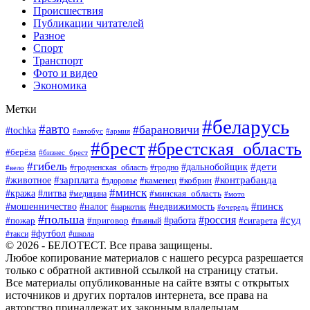
Происшествия
Публикации читателей
Разное
Спорт
Транспорт
Фото и видео
Экономика
Метки
#беларусь
#авто
#барановичи
#tochka
#автобус
#армия
#брест
#брестская_область
#берёза
#бизнес_брест
#гибель
#дети
#дальнобойщик
#гродно
#вело
#гродненская_область
#зарплата
#животное
#контрабанда
#каменец
#кобрин
#здоровье
#минск
#кража
#литва
#минская_область
#медицина
#мото
#мошенничество
#недвижимость
#пинск
#налог
#наркотик
#очередь
#польша
#россия
#работа
#суд
#пожар
#приговор
#пьяный
#сигарета
#футбол
#школа
#такси
© 2026 - БЕЛОТЕСТ. Все права защищены.
Любое копирование материалов с нашего ресурса разрешается
только с обратной активной ссылкой на страницу статьи.
Все материалы опубликованные на сайте взяты с открытых
источников и других порталов интернета, все права на
авторство принадлежат их законным владельцам.