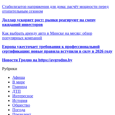
Стабилизатор напряжения для дома: расчёт мощности перед
отопительным сезоном
Доллар ускоряет рост: рынки реагируют на смену
ожиданий инвесторов
Как выбрать аренду авто в Минске на месяц: обзор
популярных компаний
Европа ужесточает требования к профессиональной
сертификации: новые правила вступили в силу в 2026 году
Новости Гродно на https://avgrodno.by
Рубрики
Афиша
В мире
Граница
ДТП
Интересное
История
Общество
Погода
Президент