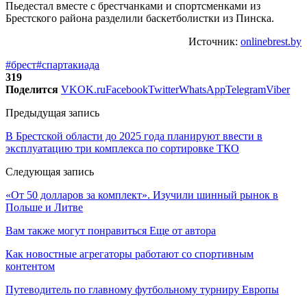
Пьедестал вместе с брестчанками и спортсменками из
Брестского района разделили баскетболистки из Пинска.
Источник:
onlinebrest.by
#брест
#спартакиада
319
Поделится
VK
OK.ru
Facebook
Twitter
WhatsApp
Telegram
Viber
Предыдущая запись
В Брестской области до 2025 года планируют ввести в
эксплуатацию три комплекса по сортировке ТКО
Следующая запись
«От 50 долларов за комплект». Изучили шинный рынок в
Польше и Литве
Вам также могут понравиться
Еще от автора
Как новостные агрегаторы работают со спортивным
контентом
Путеводитель по главному футбольному турниру Европы