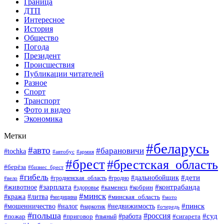
Граница
ДТП
Интересное
История
Общество
Погода
Президент
Происшествия
Публикации читателей
Разное
Спорт
Транспорт
Фото и видео
Экономика
Метки
#беларусь
#авто
#барановичи
#tochka
#автобус
#армия
#брест
#брестская_область
#берёза
#бизнес_брест
#гибель
#дети
#дальнобойщик
#гродно
#вело
#гродненская_область
#зарплата
#животное
#контрабанда
#каменец
#кобрин
#здоровье
#минск
#кража
#литва
#минская_область
#медицина
#мото
#мошенничество
#недвижимость
#пинск
#налог
#наркотик
#очередь
#польша
#россия
#работа
#суд
#пожар
#приговор
#пьяный
#сигарета