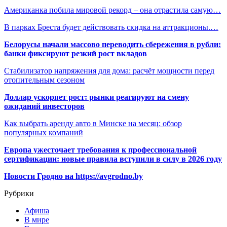
Американка побила мировой рекорд – она отрастила самую…
В парках Бреста будет действовать скидка на аттракционы.…
Белорусы начали массово переводить сбережения в рубли:
банки фиксируют резкий рост вкладов
Стабилизатор напряжения для дома: расчёт мощности перед
отопительным сезоном
Доллар ускоряет рост: рынки реагируют на смену
ожиданий инвесторов
Как выбрать аренду авто в Минске на месяц: обзор
популярных компаний
Европа ужесточает требования к профессиональной
сертификации: новые правила вступили в силу в 2026 году
Новости Гродно на https://avgrodno.by
Рубрики
Афиша
В мире