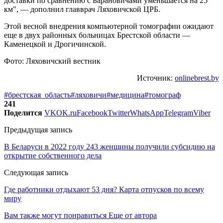
доставки по сравнению с Барановичами уменьшается на 25
км", — дополнил главврач Ляховичской ЦРБ.
Этой весной внедрения компьютерной томографии ожидают
еще в двух районных больницах Брестской области —
Каменецкой и Дрогичинской.
Фото: Ляховичский вестник
Источник:
onlinebrest.by
#брестская_область
#ляховичи
#медицина
#томограф
241
Поделится
VK
OK.ru
Facebook
Twitter
WhatsApp
Telegram
Viber
Предыдущая запись
В Беларуси в 2022 году 243 женщины получили субсидию на
открытие собственного дела
Следующая запись
Где работники отдыхают 53 дня? Карта отпусков по всему
миру
Вам также могут понравиться
Еще от автора