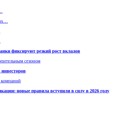
о…
вых…
и
…
банки фиксируют резкий рост вкладов
топительным сезоном
 инвесторов
х компаний
кации: новые правила вступили в силу в 2026 году