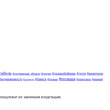
гибель
#дети
#животное
#дальнобойщик
#гродно
#гродненская_область
#польша
#недвижимость
#пинск
#пожар
#приговор
#пьяный
#очередь
ринадлежат их законным владельцам.