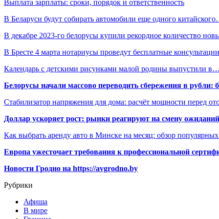
Выплата зарплаты: сроки, порядок и ответственность
В Беларуси будут собирать автомобили еще одного китайског
В декабре 2023-го белорусы купили рекордное количество но
В Бресте 4 марта нотариусы проведут бесплатные консультаци
Календарь с детскими рисунками малой родины выпустили в
Белорусы начали массово переводить сбережения в рубли: 
Стабилизатор напряжения для дома: расчёт мощности перед о
Доллар ускоряет рост: рынки реагируют на смену ожиданий
Как выбрать аренду авто в Минске на месяц: обзор популярны
Европа ужесточает требования к профессиональной сертифи
Новости Гродно на https://avgrodno.by
Рубрики
Афиша
В мире