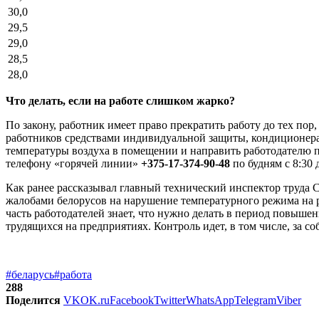
30,0
29,5
29,0
28,5
28,0
Что делать, если на работе слишком жарко?
По закону, работник имеет право прекратить работу до тех по
работников средствами индивидуальной защиты, кондиционерам
температуры воздуха в помещении и направить работодателю 
телефону «горячей линии»
+375-17-374-90-48
по будням с 8:30 д
Как ранее рассказывал главный технический инспектор труда 
жалобами белорусов на нарушение температурного режима на ра
часть работодателей знает, что нужно делать в период повыш
трудящихся на предприятиях. Контроль идет, в том числе, за 
#беларусь
#работа
288
Поделится
VK
OK.ru
Facebook
Twitter
WhatsApp
Telegram
Viber