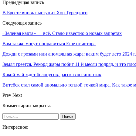
Предыдущая запись
В Бресте вновь выступит Хор Турецкого
Следующая запись
«Зеленая карта» — всё. Стало известно о новых запретах
Вам также могут понравиться
Еще от автора
Дожди с грозами или аномальная жара: каким будет лето 2024 г.
Земля греется. Рекорд жары побит 11-й месяц подряд, и это пло
Какой май ждет белорусов, рассказал синоптик
Витебск стал самой аномально теплой точкой мира. Как такое 
Prev
Next
Комментарии закрыты.
Интересное: