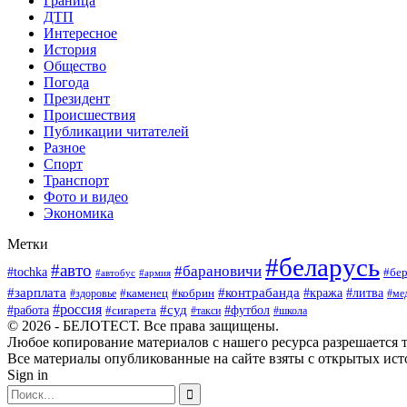
Граница
ДТП
Интересное
История
Общество
Погода
Президент
Происшествия
Публикации читателей
Разное
Спорт
Транспорт
Фото и видео
Экономика
Метки
#беларусь
#авто
#барановичи
#tochka
#бер
#автобус
#армия
#зарплата
#контрабанда
#кража
#литва
#каменец
#кобрин
#ме
#здоровье
#россия
#работа
#суд
#футбол
#сигарета
#школа
#такси
© 2026 - БЕЛОТЕСТ. Все права защищены.
Любое копирование материалов с нашего ресурса разрешается т
Все материалы опубликованные на сайте взяты с открытых исто
Sign in