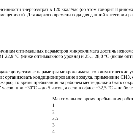
енсивности энергозатрат в 120 ккал/час (об этом говорит Прил
мещениях»). Для жаркого времени года для данной категории р
ичинам оптимальных параметров микроклимата достичь невозмо
22,9 °С (ниже оптимального уровня) и 25,1-28,0 °С (выше опт
аже допустимые параметры микроклимата, то климатические ус
в: организовать кондиционирование воздуха, применение СИЗ, о
 жарко, то время пребывания на рабочем месте должно быть сок
часов, при +30°С – до 5 часов, а если в офисе +32,5 °С – не более
Максимальное время пребывания работн
1
2
2,5
3
4