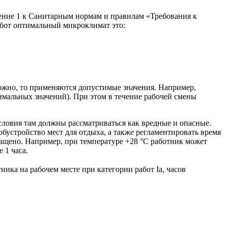
ожение 1 к Санитарным нормам и правилам «Требования к
абот оптимальный микроклимат это:
жно, то применяются допустимые значения. Например,
имальных значений). При этом в течение рабочей смены
ловия там должны рассматриваться как вредные и опасные.
бустройство мест для отдыха, а также регламентировать время
ращено. Например, при температуре +28 °С работник может
 1 часа.
ика на рабочем месте при категории работ Ia, часов