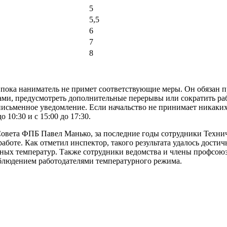
5
5,5
6
7
8
р, пока наниматель не примет соответствующие меры. Он обязан
и, предусмотреть дополнительные перерывы или сократить рабо
письменное уведомление. Если начальство не принимает никаки
о 10:30 и с 15:00 до 17:30.
Совета ФПБ Павел Манько, за последние годы сотрудники Техни
боте. Как отметил инспектор, такого результата удалось дости
енных температур. Также сотрудники ведомства и члены профсою
соблюдением работодателями температурного режима.