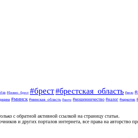
#брест
#брестская_область
#
ёза
#вело
#бизнес_брест
#минск
#мошенничество
#минская_область
#налог
дицина
#мото
#наркотик
олько с обратной активной ссылкой на страницу статьи.
чников и других порталов интернета, все права на авторство п