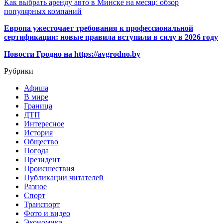
Как выбрать аренду авто в Минске на месяц: обзор
популярных компаний
Европа ужесточает требования к профессиональной
сертификации: новые правила вступили в силу в 2026 году
Новости Гродно на https://avgrodno.by
Рубрики
Афиша
В мире
Граница
ДТП
Интересное
История
Общество
Погода
Президент
Происшествия
Публикации читателей
Разное
Спорт
Транспорт
Фото и видео
Экономика