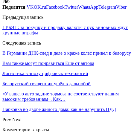
269
Поделится
VK
OK.ru
Facebook
Twitter
WhatsApp
Telegram
Viber
Предыдущая запись
ГУБЭП: за покупку и продажу валюты с рук виновных ждут
крупные штрафы
Следующая запись
В Германии ДНК-след в деле о краже колес привел к белорусу
Вам также могут понравиться
Еще от автора
Логистика в эпоху цифровых технологий
Белорусский священник ушёл в дальнобой
«У вашего авто задние тормоза не соответствуют нашим
высоким требованиям». Как…
Парковка во дворе жилого дома: как не нарушить ПДД
Prev
Next
Комментарии закрыты.