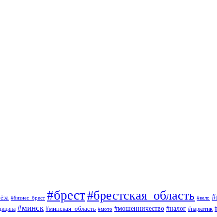
#брест
#брестская_область
#
ёза
#вело
#бизнес_брест
#минск
#мошенничество
#минская_область
#налог
дицина
#мото
#наркотик