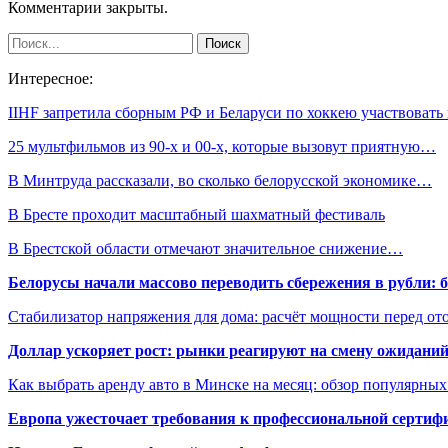
Комментарии закрыты.
Интересное:
IIHF запретила сборным РФ и Беларуси по хоккею участвоват
25 мультфильмов из 90-х и 00-х, которые вызовут приятную…
В Минтруда рассказали, во сколько белорусской экономике…
В Бресте проходит масштабный шахматный фестиваль
В Брестской области отмечают значительное снижение…
Белорусы начали массово переводить сбережения в рубли: 
Стабилизатор напряжения для дома: расчёт мощности перед о
Доллар ускоряет рост: рынки реагируют на смену ожиданий
Как выбрать аренду авто в Минске на месяц: обзор популярны
Европа ужесточает требования к профессиональной сертифи