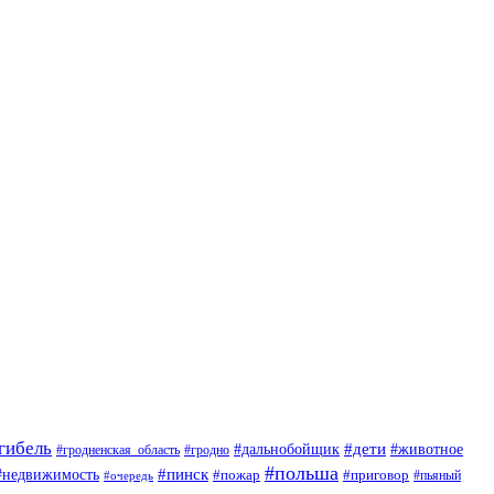
гибель
#дети
#животное
#дальнобойщик
#гродно
#гродненская_область
#польша
#недвижимость
#пинск
#пожар
#приговор
#пьяный
#очередь