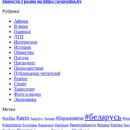
Новости Гродно на https://avgrodno.by
Рубрики
Афиша
В мире
Граница
ДТП
Интересное
История
Общество
Погода
Президент
Происшествия
Публикации читателей
Разное
Спорт
Транспорт
Фото и видео
Экономика
Метки
#беларусь
#авто
#барановичи
#tochka
#бер
#автобус
#армия
#зарплата
#контрабанда
#кража
#литва
#каменец
#кобрин
#ме
#здоровье