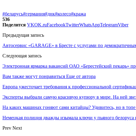
#беларусь
#германия
#днк
#колесо
#кража
536
Поделится
VK
OK.ru
Facebook
Twitter
WhatsApp
Telegram
Viber
Предыдущая запись
Автосервис «GARAGE» в Бресте с услугами по демократичным
Следующая запись
Электронная ярмарка вакансий ОАО «Берестейский пекарь» пр
Вам также могут понравиться
Еще от автора
Европа ужесточает требования к профессиональной сертифик
Эксперты выбрали самую красивую купюру в мире. На ней звез
На каких машинах гоняют сами китайцы? Удивитесь, но в топе
Немецкая полиция дважды изымала ключи у пьяного белоруса 
Prev
Next