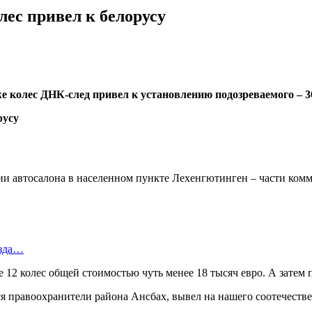
лес привел к белорусу
же колес ДНК-след привел к установлению подозреваемого – 3
рии автосалона в населенном пункте Лехенгютинген – части ком
езда…
 12 колес общей стоимостью чуть менее 18 тысяч евро. А затем
я правоохранители района Ансбах, вывел на нашего соотечестве