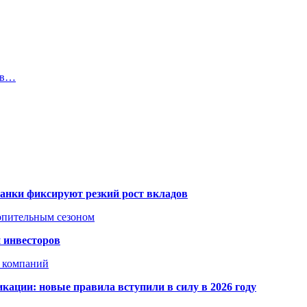
ь в…
банки фиксируют резкий рост вкладов
топительным сезоном
 инвесторов
х компаний
кации: новые правила вступили в силу в 2026 году