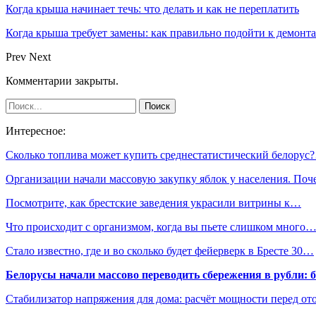
Когда крыша начинает течь: что делать и как не переплатить
Когда крыша требует замены: как правильно подойти к демонт
Prev
Next
Комментарии закрыты.
Интересное:
Сколько топлива может купить среднестатистический белорус
Организации начали массовую закупку яблок у населения. По
Посмотрите, как брестские заведения украсили витрины к…
Что происходит с организмом, когда вы пьете слишком много
Стало известно, где и во сколько будет фейерверк в Бресте 30…
Белорусы начали массово переводить сбережения в рубли: 
Стабилизатор напряжения для дома: расчёт мощности перед о