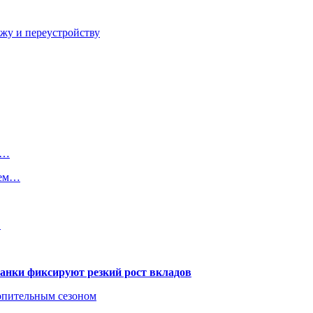
ажу и переустройству
?…
чем…
…
банки фиксируют резкий рост вкладов
топительным сезоном