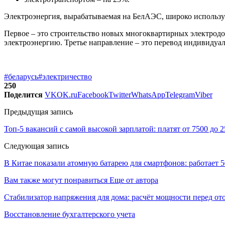
Электроэнергия, вырабатываемая на БелАЭС, широко использу
Первое – это строительство новых многоквартирных электродо
электроэнергию. Третье направление – это перевод индивидуа
#беларусь
#электричество
250
Поделится
VK
OK.ru
Facebook
Twitter
WhatsApp
Telegram
Viber
Предыдущая запись
Топ-5 вакансий с самой высокой зарплатой: платят от 7500 до 
Следующая запись
В Китае показали атомную батарею для смартфонов: работает 5
Вам также могут понравиться
Еще от автора
Стабилизатор напряжения для дома: расчёт мощности перед о
Восстановление бухгалтерского учета