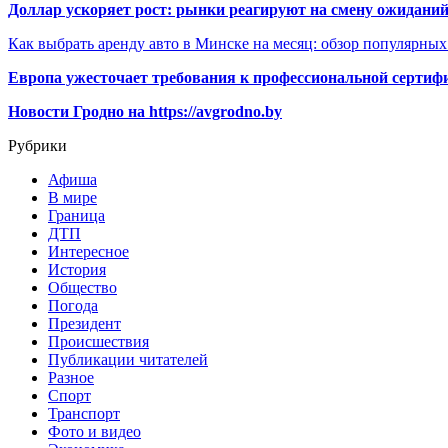
Доллар ускоряет рост: рынки реагируют на смену ожиданий
Как выбрать аренду авто в Минске на месяц: обзор популярны
Европа ужесточает требования к профессиональной сертифи
Новости Гродно на https://avgrodno.by
Рубрики
Афиша
В мире
Граница
ДТП
Интересное
История
Общество
Погода
Президент
Происшествия
Публикации читателей
Разное
Спорт
Транспорт
Фото и видео