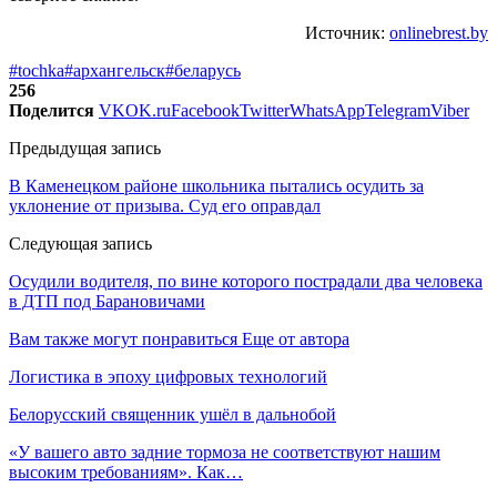
Источник:
onlinebrest.by
#tochka
#архангельск
#беларусь
256
Поделится
VK
OK.ru
Facebook
Twitter
WhatsApp
Telegram
Viber
Предыдущая запись
В Каменецком районе школьника пытались осудить за
уклонение от призыва. Суд его оправдал
Следующая запись
Осудили водителя, по вине которого пострадали два человека
в ДТП под Барановичами
Вам также могут понравиться
Еще от автора
Логистика в эпоху цифровых технологий
Белорусский священник ушёл в дальнобой
«У вашего авто задние тормоза не соответствуют нашим
высоким требованиям». Как…