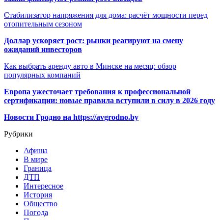
Стабилизатор напряжения для дома: расчёт мощности перед
отопительным сезоном
Доллар ускоряет рост: рынки реагируют на смену
ожиданий инвесторов
Как выбрать аренду авто в Минске на месяц: обзор
популярных компаний
Европа ужесточает требования к профессиональной
сертификации: новые правила вступили в силу в 2026 году
Новости Гродно на https://avgrodno.by
Рубрики
Афиша
В мире
Граница
ДТП
Интересное
История
Общество
Погода