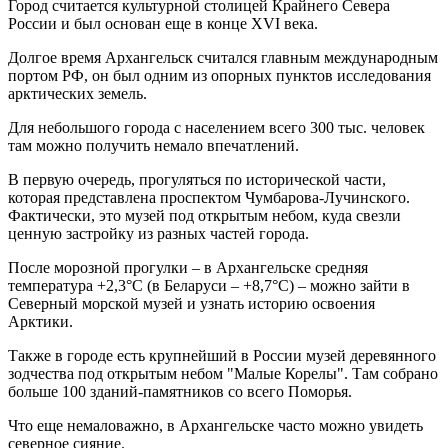
Город считается культурной столицей Крайнего Севера
России и был основан еще в конце XVI века.
Долгое время Архангельск считался главным международным
портом РФ, он был одним из опорных пунктов исследования
арктических земель.
Для небольшого города с населением всего 300 тыс. человек
там можно получить немало впечатлений.
В первую очередь, прогуляться по исторической части,
которая представлена проспектом Чумбарова-Лучинского.
Фактически, это музей под открытым небом, куда свезли
ценную застройку из разных частей города.
После морозной прогулки – в Архангельске средняя
температура +2,3°C (в Беларуси – +8,7°C) – можно зайти в
Северный морской музей и узнать историю освоения
Арктики.
Также в городе есть крупнейший в России музей деревянного
зодчества под открытым небом "Малые Корелы". Там собрано
больше 100 зданий-памятников со всего Поморья.
Что еще немаловажно, в Архангельске часто можно увидеть
северное сияние.