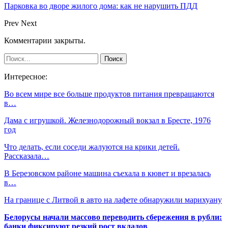
Парковка во дворе жилого дома: как не нарушить ПДД
Prev
Next
Комментарии закрыты.
Интересное:
Во всем мире все больше продуктов питания превращаются
в…
Дама с игрушкой. Железнодорожный вокзал в Бресте, 1976
год
Что делать, если соседи жалуются на крики детей.
Рассказала…
В Березовском районе машина съехала в кювет и врезалась
в…
На границе с Литвой в авто на лафете обнаружили марихуану
Белорусы начали массово переводить сбережения в рубли:
банки фиксируют резкий рост вкладов