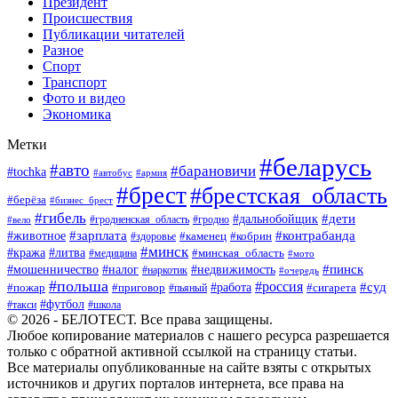
Президент
Происшествия
Публикации читателей
Разное
Спорт
Транспорт
Фото и видео
Экономика
Метки
#беларусь
#авто
#барановичи
#tochka
#автобус
#армия
#брест
#брестская_область
#берёза
#бизнес_брест
#гибель
#дети
#дальнобойщик
#гродно
#вело
#гродненская_область
#зарплата
#животное
#контрабанда
#каменец
#кобрин
#здоровье
#минск
#кража
#литва
#минская_область
#медицина
#мото
#мошенничество
#недвижимость
#пинск
#налог
#наркотик
#очередь
#польша
#россия
#работа
#суд
#пожар
#приговор
#пьяный
#сигарета
#футбол
#школа
#такси
© 2026 - БЕЛОТЕСТ. Все права защищены.
Любое копирование материалов с нашего ресурса разрешается
только с обратной активной ссылкой на страницу статьи.
Все материалы опубликованные на сайте взяты с открытых
источников и других порталов интернета, все права на