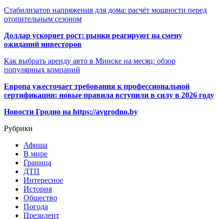
Стабилизатор напряжения для дома: расчёт мощности перед
отопительным сезоном
Доллар ускоряет рост: рынки реагируют на смену
ожиданий инвесторов
Как выбрать аренду авто в Минске на месяц: обзор
популярных компаний
Европа ужесточает требования к профессиональной
сертификации: новые правила вступили в силу в 2026 году
Новости Гродно на https://avgrodno.by
Рубрики
Афиша
В мире
Граница
ДТП
Интересное
История
Общество
Погода
Президент