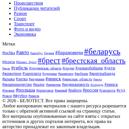
Происшествия
Публикации читателей
Разное
Спорт
Транспорт
Фото и видео
Экономика
Метки
#беларусь
#авто
#барановичи
#tochka
#автобус
#армия
#брест
#брестская_область
#берёза
#бизнес_брест
#гибель
#дети
#дальнобойщик
#гродно
#вело
#гродненская_область
#зарплата
#животное
#контрабанда
#каменец
#кобрин
#здоровье
#минск
#кража
#литва
#минская_область
#медицина
#мото
#мошенничество
#недвижимость
#пинск
#налог
#наркотик
#очередь
#польша
#россия
#работа
#суд
#пожар
#приговор
#пьяный
#сигарета
#футбол
#школа
#такси
© 2026 - БЕЛОТЕСТ. Все права защищены.
Любое копирование материалов с нашего ресурса разрешается
только с обратной активной ссылкой на страницу статьи.
Все материалы опубликованные на сайте взяты с открытых
источников и других порталов интернета, все права на
авторство принадлежат их законным владельцам.