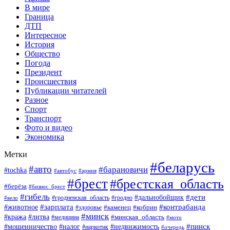
В мире
Граница
ДТП
Интересное
История
Общество
Погода
Президент
Происшествия
Публикации читателей
Разное
Спорт
Транспорт
Фото и видео
Экономика
Метки
#беларусь
#авто
#барановичи
#tochka
#автобус
#армия
#брест
#брестская_область
#берёза
#бизнес_брест
#гибель
#дети
#дальнобойщик
#гродно
#вело
#гродненская_область
#зарплата
#животное
#контрабанда
#каменец
#кобрин
#здоровье
#минск
#кража
#литва
#минская_область
#медицина
#мото
#мошенничество
#недвижимость
#пинск
#налог
#наркотик
#очередь