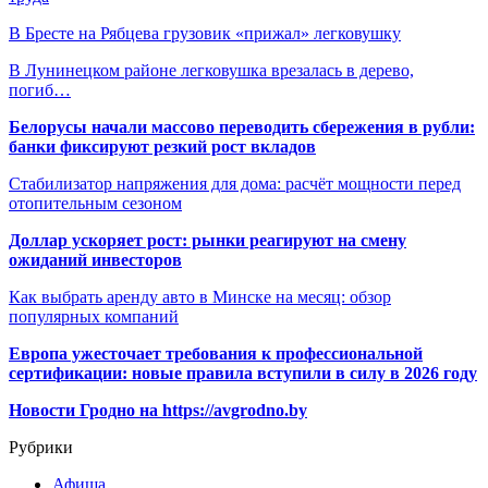
В Бресте на Рябцева грузовик «прижал» легковушку
В Лунинецком районе легковушка врезалась в дерево,
погиб…
Белорусы начали массово переводить сбережения в рубли:
банки фиксируют резкий рост вкладов
Стабилизатор напряжения для дома: расчёт мощности перед
отопительным сезоном
Доллар ускоряет рост: рынки реагируют на смену
ожиданий инвесторов
Как выбрать аренду авто в Минске на месяц: обзор
популярных компаний
Европа ужесточает требования к профессиональной
сертификации: новые правила вступили в силу в 2026 году
Новости Гродно на https://avgrodno.by
Рубрики
Афиша