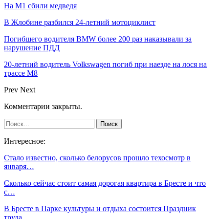
На М1 сбили медведя
В Жлобине разбился 24-летний мотоциклист
Погибшего водителя BMW более 200 раз наказывали за
нарушение ПДД
20-летний водитель Volkswagen погиб при наезде на лося на
трассе М8
Prev
Next
Комментарии закрыты.
Интересное:
Стало известно, сколько белорусов прошло техосмотр в
января…
Сколько сейчас стоит самая дорогая квартира в Бресте и что
с…
В Бресте в Парке культуры и отдыха состоится Праздник
труда