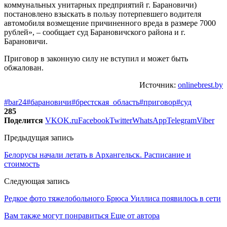
коммунальных унитарных предприятий г. Барановичи)
постановлено взыскать в пользу потерпевшего водителя
автомобиля возмещение причиненного вреда в размере 7000
рублей», – сообщает суд Барановичского района и г.
Барановичи.
Приговор в законную силу не вступил и может быть
обжалован.
Источник:
onlinebrest.by
#bar24
#барановичи
#брестская_область
#приговор
#суд
285
Поделится
VK
OK.ru
Facebook
Twitter
WhatsApp
Telegram
Viber
Предыдущая запись
Белорусы начали летать в Архангельск. Расписание и
стоимость
Следующая запись
Редкое фото тяжелобольного Брюса Уиллиса появилось в сети
Вам также могут понравиться
Еще от автора