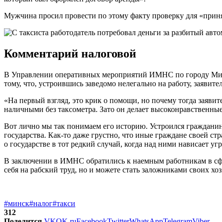
Мужчина просил провести по этому факту проверку для «приня
Комментарий налоговой
В Управлении оперативных мероприятий ИМНС по городу Минск
тому, что, устроившись заведомо нелегально на работу, заявите
«На первый взгляд, это крик о помощи, но почему тогда заявите
наличными без таксометра. Зато он делает высоконравственны
Вот лично мы так понимаем его историю. Устроился гражданин,
государства. Как-то даже грустно, что иные граждане своей ст
о государстве в тот редкий случай, когда над ними нависает у
В заключении в ИМНС обратились к наемным работникам в сфер
себя на рабский труд, но и можете стать заложниками своих хоз
#минск
#налог
#такси
312
Поделится
VK
OK.ru
Facebook
Twitter
WhatsApp
Telegram
Viber