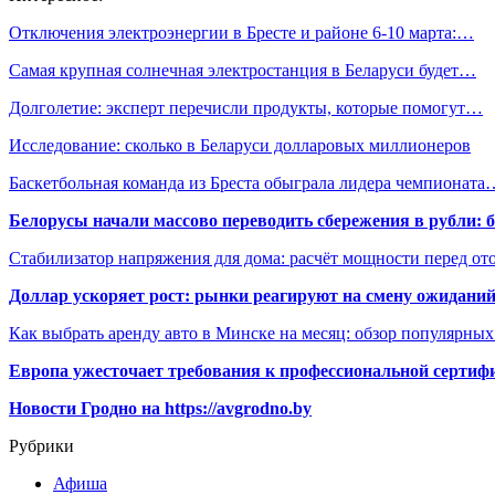
Отключения электроэнергии в Бресте и районе 6-10 марта:…
Самая крупная солнечная электростанция в Беларуси будет…
Долголетие: эксперт перечисли продукты, которые помогут…
Исследование: сколько в Беларуси долларовых миллионеров
Баскетбольная команда из Бреста обыграла лидера чемпионата
Белорусы начали массово переводить сбережения в рубли: 
Стабилизатор напряжения для дома: расчёт мощности перед о
Доллар ускоряет рост: рынки реагируют на смену ожиданий
Как выбрать аренду авто в Минске на месяц: обзор популярны
Европа ужесточает требования к профессиональной сертифи
Новости Гродно на https://avgrodno.by
Рубрики
Афиша