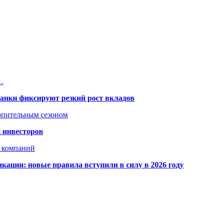
…
банки фиксируют резкий рост вкладов
топительным сезоном
 инвесторов
х компаний
кации: новые правила вступили в силу в 2026 году