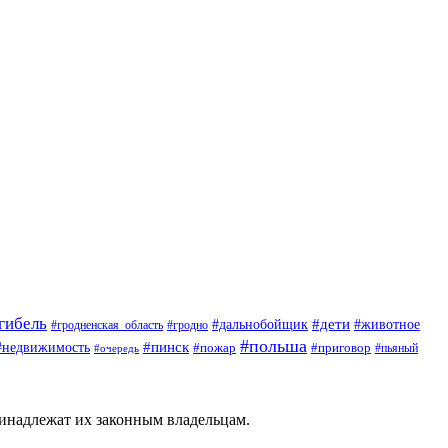
гибель
#дети
#животное
#дальнобойщик
#гродно
#гродненская_область
#польша
#недвижимость
#пинск
#пожар
#приговор
#пьяный
#очередь
ринадлежат их законным владельцам.