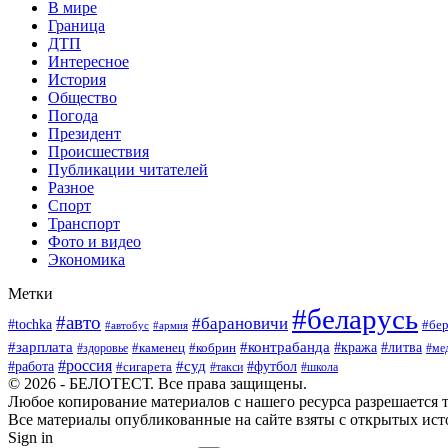
В мире
Граница
ДТП
Интересное
История
Общество
Погода
Президент
Происшествия
Публикации читателей
Разное
Спорт
Транспорт
Фото и видео
Экономика
Метки
#беларусь
#авто
#барановичи
#tochka
#бер
#автобус
#армия
#зарплата
#контрабанда
#кража
#литва
#каменец
#кобрин
#ме
#здоровье
#россия
#работа
#суд
#футбол
#сигарета
#школа
#такси
© 2026 - БЕЛОТЕСТ. Все права защищены.
Любое копирование материалов с нашего ресурса разрешается т
Все материалы опубликованные на сайте взяты с открытых исто
Sign in