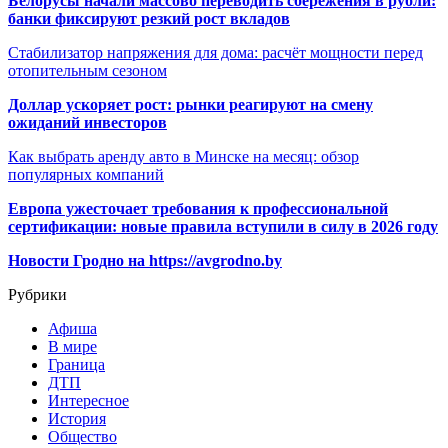
Белорусы начали массово переводить сбережения в рубли:
банки фиксируют резкий рост вкладов
Стабилизатор напряжения для дома: расчёт мощности перед
отопительным сезоном
Доллар ускоряет рост: рынки реагируют на смену
ожиданий инвесторов
Как выбрать аренду авто в Минске на месяц: обзор
популярных компаний
Европа ужесточает требования к профессиональной
сертификации: новые правила вступили в силу в 2026 году
Новости Гродно на https://avgrodno.by
Рубрики
Афиша
В мире
Граница
ДТП
Интересное
История
Общество