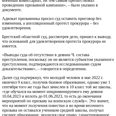
военный комиссариат, он тем самым препятствовал
проведению призывной кампании», – было указано в
документе.
Адвокат призывника просил суд оставить приговор без
изменения, а апелляционный протест прокурора – без
удовлетворения.
Брестский областной суд, рассмотрев дело, пришел к выводу,
что оснований для удовлетворения протеста прокурора не
имеется.
«Выводы суда об отсутствии в деянии Ч. состава
преступления, поскольку он не является субъектом указанного
преступления, подтверждаются исследованными судом
доказательствами», – говорится в определении.
Далее суд подчеркнул, что молодой человек в мае 2022 г.
окончил 9 класс, получив базовое образование, однако уже 1
сентября того же года был зачислен в 10 класс той же школы,
«где обучался на момент инкриминируемого ему деяния
10.04.2023 и вплоть до 01.06.2023, то есть до окончания
мероприятий по призыву на воинскую службу». Это значит,
что на момент получения повестки и во время весеннего
призыва он оставался учеником средней школы, получал
среднее образование, реализуя свое право, гарантированное