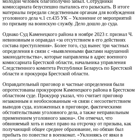
молодой человек благополучно забыл. Сотрудники
комиссариата безуспешно пытались его разыскать. В итоге
материалы передали следственным органам для возбуждения
уголовного дела ч.1 ст.435 УК – Уклонение от мероприятий
по призыву на воинскую службу. Дело дошло до суда.
Однако Суд Каменецкого района в ноябре 2023 г. признал Ч.
невиновным и оправдал «за отсутствием в его действиях
состава преступления». Более того, суд вынес три частных
определения в связи с «выявленными фактами нарушений
законодательства», которые направлены в адрес военного
комиссариата Брестской области, начальника управления
Следственного комитета Республики Беларусь по Брестской
области и прокурора Брестской области.
Оправдательный приговор и частные определения были
опротестованы прокурором Каменецкого района в Брестском
областном суде. Прокурор указал, что считает приговор
незаконным и необоснованным «в связи с несоответствием
выводов суда, изложенных в приговоре, фактическими
обстоятельствами уголовного дела, а также неправильным
применением уголовного закона». Он отмечал, что
обвиняемый хоть и имел право на отсрочку от призыва, как
получающий общее среднее образование, но обязан был
прибыть по повестке в военкомат. «Уклоняясь от явки в