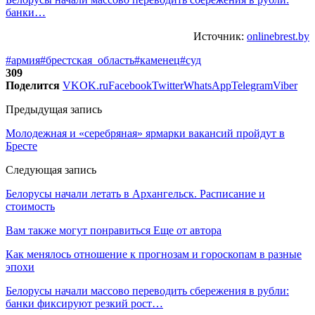
банки…
Источник:
onlinebrest.by
#армия
#брестская_область
#каменец
#суд
309
Поделится
VK
OK.ru
Facebook
Twitter
WhatsApp
Telegram
Viber
Предыдущая запись
Молодежная и «серебряная» ярмарки вакансий пройдут в
Бресте
Следующая запись
Белорусы начали летать в Архангельск. Расписание и
стоимость
Вам также могут понравиться
Еще от автора
Как менялось отношение к прогнозам и гороскопам в разные
эпохи
Белорусы начали массово переводить сбережения в рубли:
банки фиксируют резкий рост…