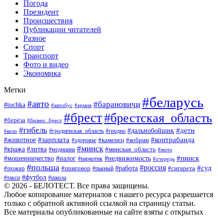
Погода
Президент
Происшествия
Публикации читателей
Разное
Спорт
Транспорт
Фото и видео
Экономика
Метки
#беларусь
#авто
#барановичи
#tochka
#автобус
#армия
#брест
#брестская_область
#берёза
#бизнес_брест
#гибель
#дети
#дальнобойщик
#гродно
#вело
#гродненская_область
#зарплата
#животное
#контрабанда
#каменец
#кобрин
#здоровье
#минск
#кража
#литва
#минская_область
#медицина
#мото
#мошенничество
#недвижимость
#пинск
#налог
#наркотик
#очередь
#польша
#россия
#работа
#суд
#пожар
#приговор
#пьяный
#сигарета
#футбол
#школа
#такси
© 2026 - БЕЛОТЕСТ. Все права защищены.
Любое копирование материалов с нашего ресурса разрешается
только с обратной активной ссылкой на страницу статьи.
Все материалы опубликованные на сайте взяты с открытых