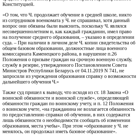
Конституцией.
«О том, что Ч. продолжает обучение в средней школе, никто
из сотрудников военкомата у Ч. не спрашивал, хотя данный
вопрос они обязаны были выяснить, поскольку Ч. являлся
несовершеннолетним и, как каждый гражданин, имел право
на получение среднего образования, – указано в определении
суда. – При наличии в личном деле Ч. копии свидетельства об
общем базовом образовании, должностные лица военного
комиссариата Каменецкого района, в нарушение п.26
Положения о призыве граждан на срочную военную службу,
службу в резерве, утвержденного Постановлением Совета
Министров Республики Беларусь от 04.11.2019 N 741, не
запросили из учреждения образования справку о возможности
дальнейшего обучения Ч.»
Также суд пришел к выводу, что исходя из ст. 18 Закона «О
воинской обязанности и воинской службе», определяющей
обязанности граждан по воинскому учету, и п. 12 Положения
о воинском учете, «на гражданина не возлагается обязанность
по предоставлению справки об обучении, в них содержатся
лишь обязанности о необходимости сообщать об изменении
образования, места учебы». При этом «образование у Ч. не
менялось, он продолжал иметь базовое образование».