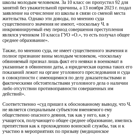
школы молодым человеком. За 10 класс он пропустил 92 для
занятий без уважительной причины, а 13 ноября 2023 г. подал
заявление на отчисление из школы в связи со сменой места
жительства. Однако эти доводы, по мнению суда
существенного значения не имеют, «поскольку Ч. в
инкриминируемый ему период совершения преступления
являлся учеником 10 класса ГУО «О.», то есть получал общее
среднее образование».
Также, по мнению суда, не имеет существенного значения и
полное признание вины молодым человеком, «поскольку
обвиняемый признал лишь факт его неявки в военкомат в
указанные в обвинении даты, а юридическая оценка таких его
показаний лежит на органе уголовного преследования и суда
в совокупности с имеющимися по делу доказательствами и
фактическими обстоятельствами уголовного дела о наличии
либо отсутствии противоправности совершенных им
действий».
Соответственно «суд пришел к обоснованному выводу, что Ч.
не является специальным субъектом вменяемого ему
общественно опасного деяния, так как у него, как у
учащегося, получающего общее среднее образование, имелись
препятствия как к прохождению воинской службы, так и к
участию в мероприятиях по призыву (медицинское