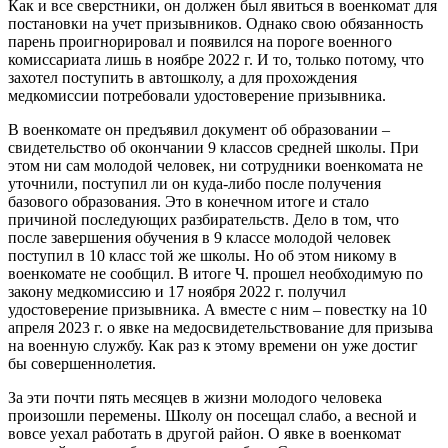
Как и все сверстники, он должен был явиться в военкомат для
постановки на учет призывников. Однако свою обязанность
парень проигнорировал и появился на пороге военного
комиссариата лишь в ноябре 2022 г. И то, только потому, что
захотел поступить в автошколу, а для прохождения
медкомиссии потребовали удостоверение призывника.
В военкомате он предъявил документ об образовании –
свидетельство об окончании 9 классов средней школы. При
этом ни сам молодой человек, ни сотрудники военкомата не
уточнили, поступил ли он куда-либо после получения
базового образования. Это в конечном итоге и стало
причиной последующих разбирательств. Дело в том, что
после завершения обучения в 9 классе молодой человек
поступил в 10 класс той же школы. Но об этом никому в
военкомате не сообщил. В итоге Ч. прошел необходимую по
закону медкомиссию и 17 ноября 2022 г. получил
удостоверение призывника. А вместе с ним – повестку на 10
апреля 2023 г. о явке на медосвидетельствование для призыва
на военную службу. Как раз к этому времени он уже достиг
бы совершеннолетия.
За эти почти пять месяцев в жизни молодого человека
произошли перемены. Школу он посещал слабо, а весной и
вовсе уехал работать в другой район. О явке в военкомат