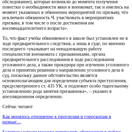
обследование), которые возникли до момента получения
повестки о необходимости явки в военкомат, так и имелись на
момент указанных в обвинении мероприятий по призыву, что
исключало обязанность Ч. участвовать в мероприятиях
призыва, в том числе о после достижения им
восемнадцатилетнего возраста».
То, что факт учебы обвиняемого в школе был установлен не в
ходе предварительного следствия, а лишь в суде, по мнению
последнего «указывает на ненадлежащую работу
специалистов военкомата с призывниками, органа
предварительного расследования в ходе расследования
уголовного дела, а также прокурора при изучении уголовного
дела и принятии решения о направлении уголовного дела в
суд, поскольку данное обстоятельство является
основополагающим для определения субъекта преступления,
предусмотренного ст. 435 УК, и подлежит особо тщательному
установлению рода занятия призывника», – указано в
апелляционном определении.
Сейчас читают
Как менялось отношение к прогнозам и гороскопам в
разные…
Белорусы начали массово переводить сбережения в рубли: