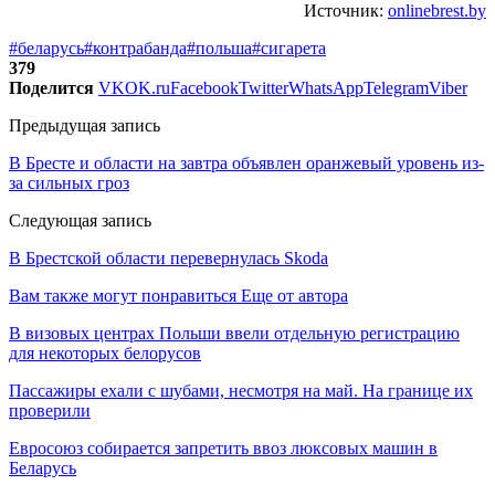
Источник:
onlinebrest.by
#беларусь
#контрабанда
#польша
#сигарета
379
Поделится
VK
OK.ru
Facebook
Twitter
WhatsApp
Telegram
Viber
Предыдущая запись
В Бресте и области на завтра объявлен оранжевый уровень из-
за сильных гроз
Следующая запись
В Брестской области перевернулась Skoda
Вам также могут понравиться
Еще от автора
В визовых центрах Польши ввели отдельную регистрацию
для некоторых белорусов
Пассажиры ехали с шубами, несмотря на май. На границе их
проверили
Евросоюз собирается запретить ввоз люксовых машин в
Беларусь