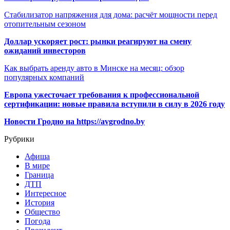
Стабилизатор напряжения для дома: расчёт мощности перед
отопительным сезоном
Доллар ускоряет рост: рынки реагируют на смену
ожиданий инвесторов
Как выбрать аренду авто в Минске на месяц: обзор
популярных компаний
Европа ужесточает требования к профессиональной
сертификации: новые правила вступили в силу в 2026 году
Новости Гродно на https://avgrodno.by
Рубрики
Афиша
В мире
Граница
ДТП
Интересное
История
Общество
Погода