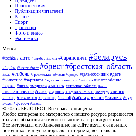
Президент
Происшествия
Публикации читателей
Разное
Спорт
Транспорт
Фото и видео
Экономика
Метки
#беларусь
#авто
#барановичи
#tochka
#автобус
#армия
#брест
#брестская_область
#берёза
#бизнес_брест
#гибель
#дети
#дальнобойщик
#гродно
#вело
#гродненская_область
#зарплата
#животное
#контрабанда
#каменец
#кобрин
#здоровье
#минск
#кража
#литва
#минская_область
#медицина
#мото
#мошенничество
#недвижимость
#пинск
#налог
#наркотик
#очередь
#польша
#россия
#работа
#суд
#пожар
#приговор
#пьяный
#сигарета
#футбол
#школа
#такси
© 2026 - БЕЛОТЕСТ. Все права защищены.
Любое копирование материалов с нашего ресурса разрешается
только с обратной активной ссылкой на страницу статьи.
Все материалы опубликованные на сайте взяты с открытых
источников и других порталов интернета, все права на
авторство принадлежат их законным владельцам.