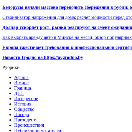
Белорусы начали массово переводить сбережения в рубли: 
Стабилизатор напряжения для дома: расчёт мощности перед о
Доллар ускоряет рост: рынки реагируют на смену ожиданий
Как выбрать аренду авто в Минске на месяц: обзор популярны
Европа ужесточает требования к профессиональной сертифи
Новости Гродно на https://avgrodno.by
Рубрики
Афиша
В мире
Граница
ДТП
Интересное
История
Общество
Погода
Президент
Происшествия
Публикации читателей