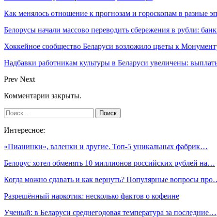
Как менялось отношение к прогнозам и гороскопам в разные э
Белорусы начали массово переводить сбережения в рубли: ба
Хоккейное сообщество Беларуси возложило цветы к Монумен
Надбавки работникам культуры в Беларуси увеличены: выплаты
Prev
Next
Комментарии закрыты.
Интересное:
«Пианинки», валенки и другие. Топ-5 уникальных фабрик…
Белорус хотел обменять 10 миллионов российских рублей на…
Когда можно сдавать и как вернуть? Популярные вопросы про
Разрешённый наркотик: несколько фактов о кофеине
Ученый: в Беларуси среднегодовая температура за последние…