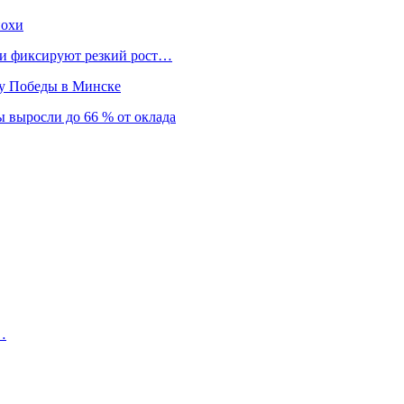
похи
нки фиксируют резкий рост…
ту Победы в Минске
 выросли до 66 % от оклада
…