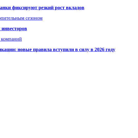
банки фиксируют резкий рост вкладов
топительным сезоном
 инвесторов
х компаний
кации: новые правила вступили в силу в 2026 году