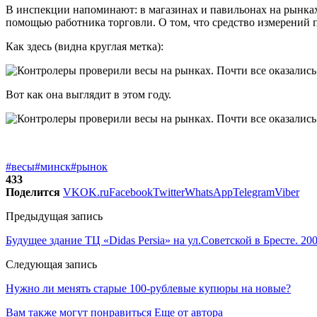
В инспекции напоминают: в магазинах и павильонах на рынках 
помощью работника торговли. О том, что средство измерений п
Как здесь (видна круглая метка):
Вот как она выглядит в этом году.
#весы
#минск
#рынок
433
Поделится
VK
OK.ru
Facebook
Twitter
WhatsApp
Telegram
Viber
Предыдущая запись
Будущее здание ТЦ «Didas Persia» на ул.Советской в Бресте. 20
Следующая запись
Нужно ли менять старые 100-рублевые купюры на новые?
Вам также могут понравиться
Еще от автора