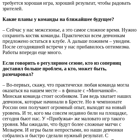
требуется хорошая игра, хороший результат, чтобы радовать
зрителей.
Какие планы у команды на ближайшее будущее?
– Сейчас у нас межсезонье, а это самое сложное время. Нужно
сохранить костяк команды. Практически всем девчонкам
предложено остаться в клубе. А дальше поживем – увидим.
После сегодняшней встречи у нас прибавилось оптимизма.
Работы впереди еще много.
Если говорить о регулярном сезоне, кто из соперниц
доставил больше проблем, а кто, может быть,
разочаровал?
– Во-первых, скажу, что практически любая команда могла
оказаться на нашем месте – в финале с «Минчанкой».
Минская команда стоит особняком. Там ведь хватает наших
девчонок, которые начинали в Бресте. Но в чемпионате
России они получают огромный опыт, выходят на новый
уровень. И те, кого мы совсем недавно били на площадке,
сегодня бьют нас. У «Прибужья» же маловато игр такого
уровня. Мы ожидали, что будут более сложные матчи с
Мозырем. И игры были непростыми, но наши девчонки
собрались и быстро сделали нужный результат. С