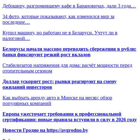
Дебоширу, разгромившему кафе в Барановичах, дали 3 года…
34 фото, которые показывают, как изменился мир за
последние…
Купил машину, но работаю не в Беларуси. Учтут ли в
налоговой…
Белорусы начали массово переводить сбережения в рубли:
банки фиксируют резкий рост вкладов
Стабилизатор напряжения для дома: расчёт мощности перед
отопительным сезоном
Доллар ускоряет рост: рынки реагируют на смену
ожиданий инвесторов
Как выбрать аренду авто в Минске на месяц: обзор
популярных компаний
Европа ужесточает требования к профессиональной
сертификации: новые правила вступили в силу в 2026 году
Новости Гродно на https://avgrodno.by