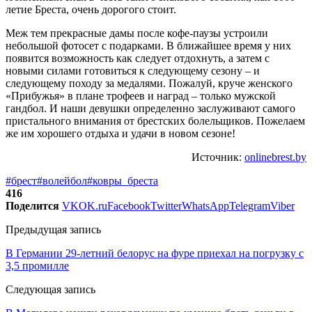
летие Бреста, очень дорогого стоит.
Меж тем прекрасные дамы после кофе-паузы устроили
небольшой фотосет с подарками. В ближайшее время у них
появится возможность как следует отдохнуть, а затем с
новыми силами готовиться к следующему сезону – и
следующему походу за медалями. Пожалуй, круче женского
«Прибужья» в плане трофеев и наград – только мужской
гандбол. И наши девушки определенно заслуживают самого
пристального внимания от брестских болельщиков. Пожелаем
же им хорошего отдыха и удачи в новом сезоне!
Источник:
onlinebrest.by
#брест
#волейбол
#ковры_бреста
416
Поделится
VK
OK.ru
Facebook
Twitter
WhatsApp
Telegram
Viber
Предыдущая запись
В Германии 29-летний белорус на фуре приехал на погрузку с
3,5 промилле
Следующая запись