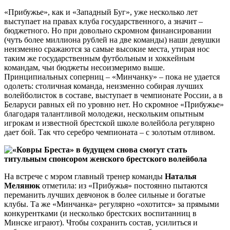
«Прибужье», как и «Западный Буг», уже несколько лет
выступает на правах клуба государственного, а значит –
бюджетного. Но при довольно скромном финансировании
(чуть более миллиона рублей на две команды) наши девушки
неизменно сражаются за самые высокие места, утирая нос
таким же государственным футбольным и хоккейным
командам, чьи бюджеты несоизмеримо выше.
Принципиальных соперниц – «Минчанку» – пока не удается
одолеть: столичная команда, неизменно собирая лучших
волейболисток в составе, выступает в чемпионате России, а в
Беларуси равных ей по уровню нет. Но скромное «Прибужье»
благодаря талантливой молодежи, нескольким опытным
игрокам и известной брестской школе волейбола регулярно
дает бой. Так что серебро чемпионата – с золотым отливом.
На встрече с мэром главный тренер команды
Наталья
Мелянюк
отметила: из «Прибужья» постоянно пытаются
переманить лучших девчонок в более сильные и богатые
клубы. Та же «Минчанка» регулярно «охотится» за прямыми
конкурентками (и несколько брестских воспитанниц в
Минске играют). Чтобы сохранить состав, усилиться и