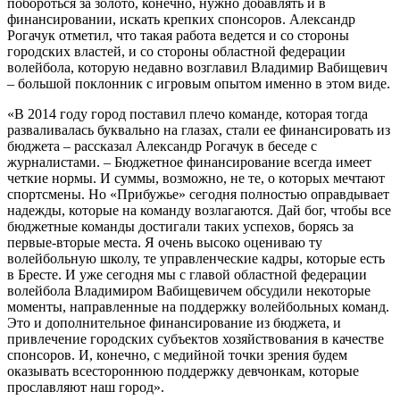
побороться за золото, конечно, нужно добавлять и в
финансировании, искать крепких спонсоров. Александр
Рогачук отметил, что такая работа ведется и со стороны
городских властей, и со стороны областной федерации
волейбола, которую недавно возглавил Владимир Вабищевич
– большой поклонник с игровым опытом именно в этом виде.
«В 2014 году город поставил плечо команде, которая тогда
разваливалась буквально на глазах, стали ее финансировать из
бюджета – рассказал Александр Рогачук в беседе с
журналистами. – Бюджетное финансирование всегда имеет
четкие нормы. И суммы, возможно, не те, о которых мечтают
спортсмены. Но «Прибужье» сегодня полностью оправдывает
надежды, которые на команду возлагаются. Дай бог, чтобы все
бюджетные команды достигали таких успехов, борясь за
первые-вторые места. Я очень высоко оцениваю ту
волейбольную школу, те управленческие кадры, которые есть
в Бресте. И уже сегодня мы с главой областной федерации
волейбола Владимиром Вабищевичем обсудили некоторые
моменты, направленные на поддержку волейбольных команд.
Это и дополнительное финансирование из бюджета, и
привлечение городских субъектов хозяйствования в качестве
спонсоров. И, конечно, с медийной точки зрения будем
оказывать всестороннюю поддержку девчонкам, которые
прославляют наш город».