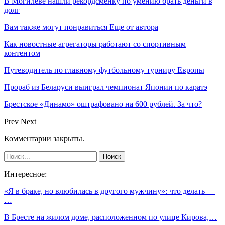
В Могилеве нашли рекордсменку по умению брать деньги в
долг
Вам также могут понравиться
Еще от автора
Как новостные агрегаторы работают со спортивным
контентом
Путеводитель по главному футбольному турниру Европы
Прораб из Беларуси выиграл чемпионат Японии по каратэ
Брестское «Динамо» оштрафовано на 600 рублей. За что?
Prev
Next
Комментарии закрыты.
Интересное:
«Я в браке, но влюбилась в другого мужчину»: что делать —
…
В Бресте на жилом доме, расположенном по улице Кирова,…