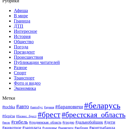
Рубрики
Афиша
В мире
Граница
ДТП
Интересное
История
Общество
Погода
Президент
Происшествия
Публикации читателей
Разное
Спорт
Транспорт
Фото и видео
Экономика
Метки
#беларусь
#авто
#барановичи
#tochka
#автобус
#армия
#брест
#брестская_область
#берёза
#бизнес_брест
#гибель
#дети
#дальнобойщик
#гродно
#вело
#гродненская_область
#зарплата
#животное
#контрабанда
#каменец
#кобрин
#здоровье