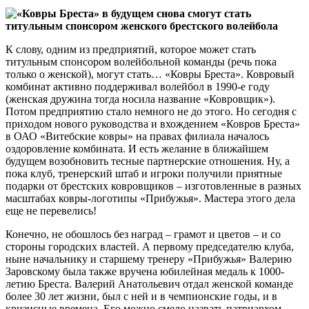
К слову, одним из предприятий, которое может стать
титульным спонсором волейбольной команды (речь пока
только о женской), могут стать… «Ковры Бреста». Ковровый
комбинат активно поддерживал волейбол в 1990-е году
(женская дружина тогда носила название «Ковровщик»).
Потом предприятию стало немного не до этого. Но сегодня с
приходом нового руководства и вхождением «Ковров Бреста»
в ОАО «Витебские ковры» на правах филиала началось
оздоровление комбината. И есть желание в ближайшем
будущем возобновить тесные партнерские отношения. Ну, а
пока клуб, тренерский штаб и игроки получили приятные
подарки от брестских ковровщиков – изготовленные в разных
масштабах ковры-логотипы «Прибужья». Мастера этого дела
еще не перевелись!
Конечно, не обошлось без наград – грамот и цветов – и со
стороны городских властей. А первому председателю клуба,
ныне начальнику и старшему тренеру «Прибужья» Валерию
Заровскому была также вручена юбилейная медаль к 1000-
летию Бреста. Валерий Анатольевич отдал женской команде
более 30 лет жизни, был с ней и в чемпионские годы, и в
кризисные времена. Его можно смело назвать патриархом