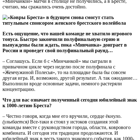
«Минчанкой» матчи в столице не получились, а в Бресте,
считаю, мы сражались очень достойно.
Есть ощущение, что нашей команде не хватило игрового
тонуса. Быстро закончили полуфинальную серию и
вынуждены были ждать, пока «Минчанка» доиграет в
России и проведет свой полуфинальный раунд…
– Соглашусь. Если б с «Минчанкой» мы сыграли в
привычном цикле через неделю после полуфинала с
«Жемчужиной Полесья», то на площадке была бы совсем
другая игра. И, возможно, другой результат. А так ожидание…
Выполнили вроде основные задачи, немного растеряли
концентрацию.
Что для вас означает полученный сегодня юбилейный знак
к 1000-летию Бреста?
– Честно говоря, когда мне его вручили, сердце ёкнуло.
(улыбается)
Все-таки я стоял у истоков создания этой
команды вместе с руководством города, области, коврового
комбината. И сегодня эти традиции продолжаются. И
юбилейный знак в честь такого знакового события, как 1000-