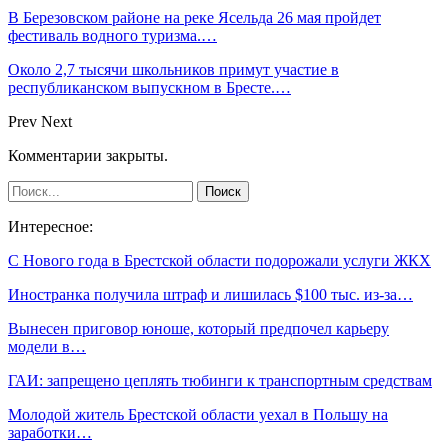
В Березовском районе на реке Ясельда 26 мая пройдет
фестиваль водного туризма.…
Около 2,7 тысячи школьников примут участие в
республиканском выпускном в Бресте.…
Prev
Next
Комментарии закрыты.
Интересное:
C Нового года в Брестской области подорожали услуги ЖКХ
Иностранка получила штраф и лишилась $100 тыс. из-за…
Вынесен приговор юноше, который предпочел карьеру
модели в…
ГАИ: запрещено цеплять тюбинги к транспортным средствам
Молодой житель Брестской области уехал в Польшу на
заработки…