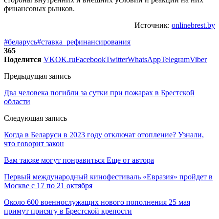
финансовых рынков.
Источник:
onlinebrest.by
#беларусь
#ставка_рефинансирования
365
Поделится
VK
OK.ru
Facebook
Twitter
WhatsApp
Telegram
Viber
Предыдущая запись
Два человека погибли за сутки при пожарах в Брестской
области
Следующая запись
Когда в Беларуси в 2023 году отключат отопление? Узнали,
что говорит закон
Вам также могут понравиться
Еще от автора
Первый международный кинофестиваль «Евразия» пройдет в
Москве с 17 по 21 октября
Около 600 военнослужащих нового пополнения 25 мая
примут присягу в Брестской крепости