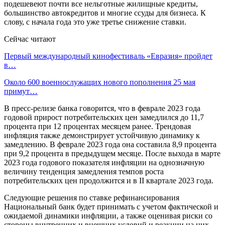
подешевеют почти все нельготные жилищные кредиты,
большинство автокредитов и многие ссуды для бизнеса. К
слову, с начала года это уже третье снижение ставки.
Сейчас читают
Первый международный кинофестиваль «Евразия» пройдет
в…
Около 600 военнослужащих нового пополнения 25 мая
примут…
В пресс-релизе банка говорится, что в феврале 2023 года
годовой прирост потребительских цен замедлился до 11,7
процента при 12 процентах месяцем ранее. Трендовая
инфляция также демонстрирует устойчивую динамику к
замедлению. В феврале 2023 года она составила 8,9 процента
при 9,2 процента в предыдущем месяце. После выхода в марте
2023 года годового показателя инфляции на однозначную
величину тенденция замедления темпов роста
потребительских цен продолжится и в II квартале 2023 года.
Следующие решения по ставке рефинансирования
Национальный банк будет принимать с учетом фактической и
ожидаемой динамики инфляции, а также оценивая риски со
стороны внутренних и внешних условий и реакции на них