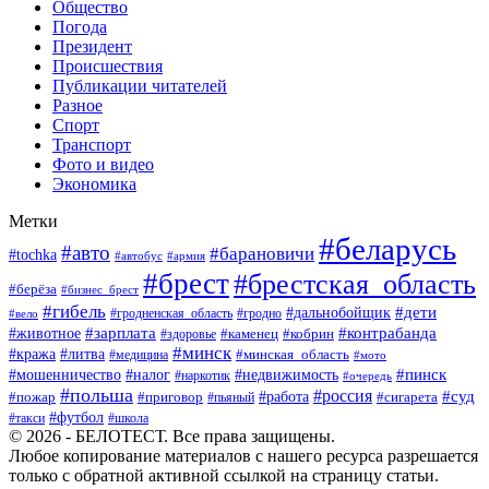
Общество
Погода
Президент
Происшествия
Публикации читателей
Разное
Спорт
Транспорт
Фото и видео
Экономика
Метки
#беларусь
#авто
#барановичи
#tochka
#автобус
#армия
#брест
#брестская_область
#берёза
#бизнес_брест
#гибель
#дети
#дальнобойщик
#гродно
#вело
#гродненская_область
#зарплата
#животное
#контрабанда
#каменец
#кобрин
#здоровье
#минск
#кража
#литва
#минская_область
#медицина
#мото
#мошенничество
#недвижимость
#пинск
#налог
#наркотик
#очередь
#польша
#россия
#работа
#суд
#пожар
#приговор
#пьяный
#сигарета
#футбол
#школа
#такси
© 2026 - БЕЛОТЕСТ. Все права защищены.
Любое копирование материалов с нашего ресурса разрешается
только с обратной активной ссылкой на страницу статьи.