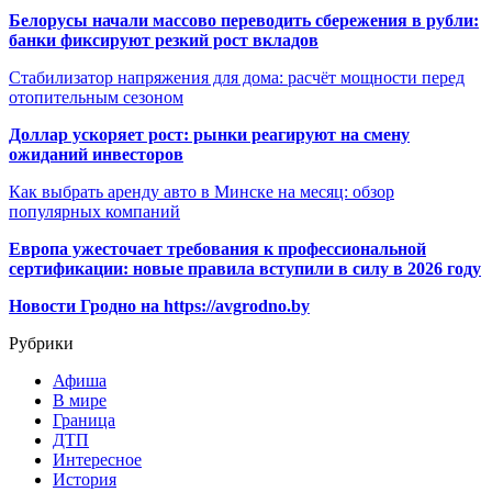
Белорусы начали массово переводить сбережения в рубли:
банки фиксируют резкий рост вкладов
Стабилизатор напряжения для дома: расчёт мощности перед
отопительным сезоном
Доллар ускоряет рост: рынки реагируют на смену
ожиданий инвесторов
Как выбрать аренду авто в Минске на месяц: обзор
популярных компаний
Европа ужесточает требования к профессиональной
сертификации: новые правила вступили в силу в 2026 году
Новости Гродно на https://avgrodno.by
Рубрики
Афиша
В мире
Граница
ДТП
Интересное
История