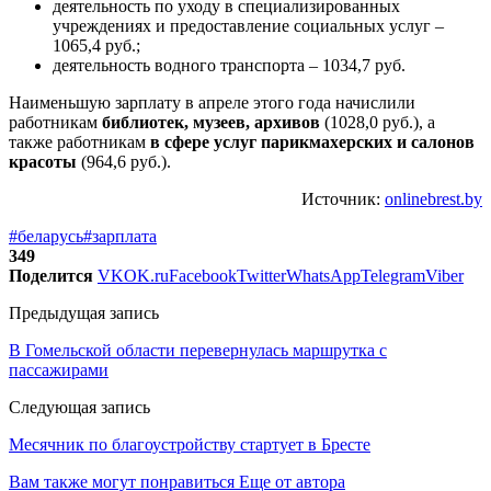
деятельность по уходу в специализированных
учреждениях и предоставление социальных услуг –
1065,4 руб.;
деятельность водного транспорта – 1034,7 руб.
Наименьшую зарплату в апреле этого года начислили
работникам
библиотек, музеев, архивов
(1028,0 руб.), а
также работникам
в сфере услуг парикмахерских и салонов
красоты
(964,6 руб.).
Источник:
onlinebrest.by
#беларусь
#зарплата
349
Поделится
VK
OK.ru
Facebook
Twitter
WhatsApp
Telegram
Viber
Предыдущая запись
В Гомельской области перевернулась маршрутка с
пассажирами
Следующая запись
Месячник по благоустройству стартует в Бресте
Вам также могут понравиться
Еще от автора