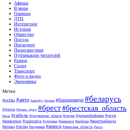
Афиша
В мире
Граница
ДТП
Интересное
История
Общество
Погода
Президент
Происшествия
Публикации читателей
Разное
Спорт
Транспорт
Фото и видео
Экономика
Метки
#беларусь
#авто
#барановичи
#tochka
#автобус
#армия
#брест
#брестская_область
#берёза
#бизнес_брест
#гибель
#дети
#дальнобойщик
#гродно
#вело
#гродненская_область
#зарплата
#животное
#контрабанда
#каменец
#кобрин
#здоровье
#минск
#кража
#литва
#минская_область
#медицина
#мото